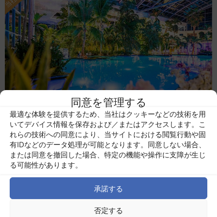
同意を管理する
最適な体験を提供するため、当社はクッキーなどの技術を用
いてデバイス情報を保存および／またはアクセスします。こ
Therme Bukarest
れらの技術への同意により、当サイトにおける閲覧行動や固
有IDなどのデータ処理が可能となります。同意しない場合、
または同意を撤回した場合、特定の機能や操作に支障が生じ
る可能性があります。
承諾する
否定する