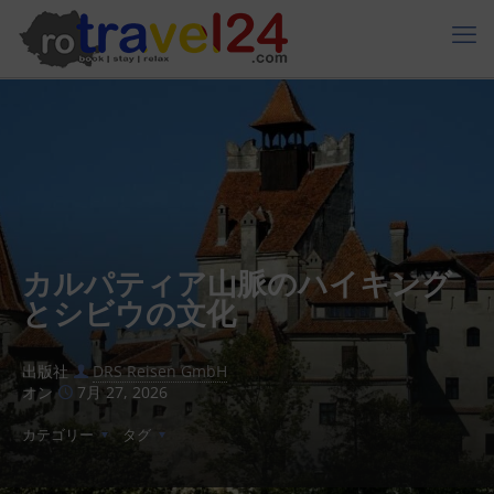
カルパティア山脈のハイキング
とシビウの文化
出版社
DRS Reisen GmbH
オン
7月 27, 2026
カテゴリー
タグ