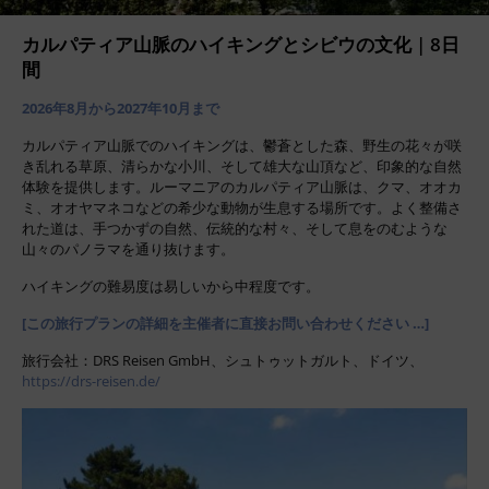
カルパティア山脈のハイキングとシビウの文化 | 8日
間
2026年8月から2027年10月まで
カルパティア山脈でのハイキングは、鬱蒼とした森、野生の花々が咲
き乱れる草原、清らかな小川、そして雄大な山頂など、印象的な自然
体験を提供します。ルーマニアのカルパティア山脈は、クマ、オオカ
ミ、オオヤマネコなどの希少な動物が生息する場所です。よく整備さ
れた道は、手つかずの自然、伝統的な村々、そして息をのむような
山々のパノラマを通り抜けます。
ハイキングの難易度は易しいから中程度です。
[この旅行プランの詳細を主催者に直接お問い合わせください …]
旅行会社：DRS Reisen GmbH、シュトゥットガルト、ドイツ、
https://drs-reisen.de/