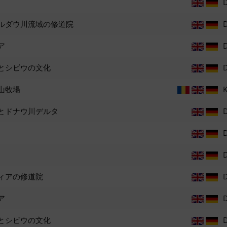
ルダウ川流域の修道院
ア
とシビウの文化
山牧場
K
とドナウ川デルタ
ィアの修道院
ア
とシビウの文化