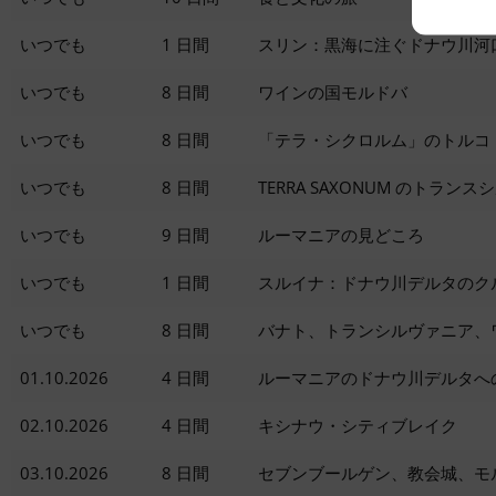
いつでも
1 日間
スリン：黒海に注ぐドナウ川河
いつでも
8 日間
ワインの国モルドバ
いつでも
8 日間
「テラ・シクロルム」のトルコ
いつでも
8 日間
TERRA SAXONUM のトラ
いつでも
9 日間
ルーマニアの見どころ
いつでも
1 日間
スルイナ：ドナウ川デルタのク
いつでも
8 日間
バナト、トランシルヴァニア、
01.10.2026
4 日間
ルーマニアのドナウ川デルタへの
02.10.2026
4 日間
キシナウ・シティブレイク
03.10.2026
8 日間
セブンブールゲン、教会城、モ