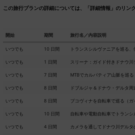
この旅行プランの詳細については、「詳細情報」のリン
開始
期間
旅行名／内容説明
いつでも
10 日間
トランスシルヴァニアを巡る、
いつでも
1 日間
スリーナ：ガイド付きドナウ川
いつでも
7 日間
MTBでカルパティア山脈を巡
いつでも
8 日間
ドブルジャ＆ドナウ・デルタ周
いつでも
8 日間
ブコヴィナを自転車で巡る（ガ
いつでも
10 日間
自転車や電動自転車でトランシ
いつでも
4 日間
カメラを通してドナウ川デルタ