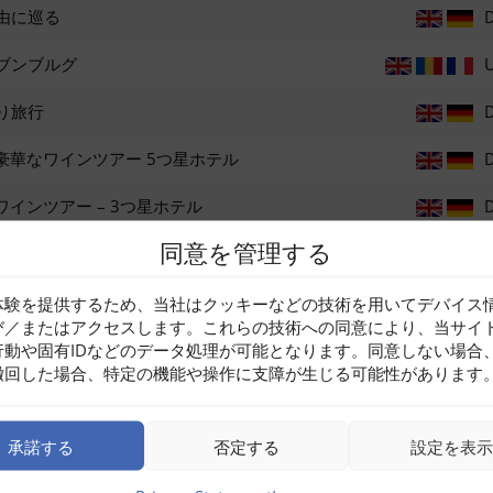
由に巡る
ブンブルグ
り旅行
豪華なワインツアー 5つ星ホテル
インツアー – 3つ星ホテル
同意を管理する
）での短期旅行
体験を提供するため、当社はクッキーなどの技術を用いてデバイス
び／またはアクセスします。これらの技術への同意により、当サイ
伝統
行動や固有IDなどのデータ処理が可能となります。同意しない場合
撤回した場合、特定の機能や操作に支障が生じる可能性があります
ラ村へのボートツアー
承諾する
否定する
設定を表