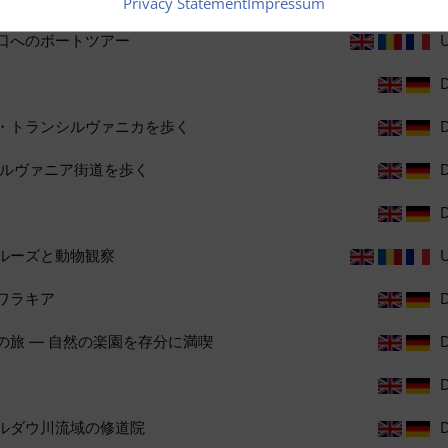
Privacy Statement
Impressum
口へのボートツアー
・トランシルヴァニカを歩く
ンスシルヴァニア街道を歩く
ルーズと動物観察
ワラキア
旅 ― 自然の楽園を存分に満喫
ルダウ川流域の修道院