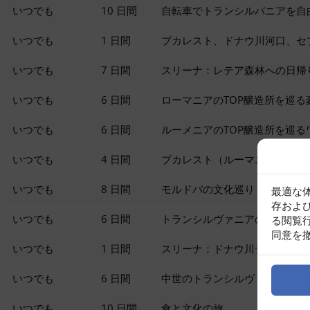
いつでも
10 日間
自転車でトランシルバニアを自
いつでも
1 日間
ブカレスト、ドナウ川河口、セ
いつでも
7 日間
スリーナ：レテア森林への日帰
いつでも
6 日間
ローマニアのTOP醸造所を巡る
いつでも
6 日間
ルーメニアのTOP醸造所を巡るワ
いつでも
4 日間
ブカレスト（ルーマニアの首都
いつでも
8 日間
モルドバの文化巡り
最適な
存およ
いつでも
6 日間
トランシルヴァニアの手工芸と
る閲覧
同意を
いつでも
1 日間
スリーナ：ドナウ川デルタのミ
いつでも
6 日間
中世のトランシルヴァニア
いつでも
10 日間
食と文化の旅