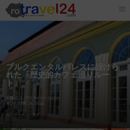
ブルクエンタルパレスに設けら
れた「歴史的カフェ巡りルー
ト」
出版社
DRS Reisen GmbH
オン
7月 28, 2026
カテゴリー
タグ