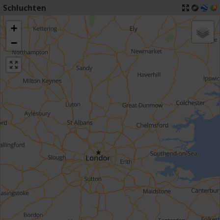
Schluchten
+
−