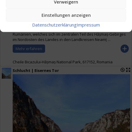
Verweigern
Einstellungen anzeigen
Datenschutzerklärung
Impressum
Diese Schlucht ist ein besonderes malerisches Gebiet in
Rumänien, welches sich im zentralen Teil des Hășmaș-Gebirges
im Nordosten des Landes in den Landkreisen Neamț ...
Mehr erfahren
Cheile Bicazului-Hășmaș National Park, 617152, Romania
Schlucht | Eisernes Tor