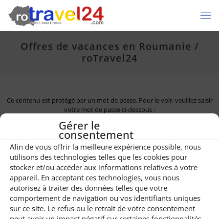
Offres de vacances en Roumanie /
roTravel24
Ce contenu est protégé par un mot de passe. Pour le voir, veuillez saisir
votre mot de passe ci-dessous :
Gérer le
Mot de passe :
consentement
Afin de vous offrir la meilleure expérience possible, nous
utilisons des technologies telles que les cookies pour
stocker et/ou accéder aux informations relatives à votre
appareil. En acceptant ces technologies, vous nous
autorisez à traiter des données telles que votre
comportement de navigation ou vos identifiants uniques
sur ce site. Le refus ou le retrait de votre consentement
© roTravel24. Tous droits réservés.
peut avoir un impact négatif sur certaines fonctionnalités