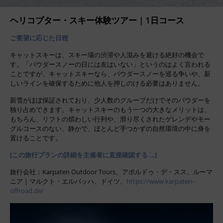
ヘリコプター・スキー体験ツアー | 1日コース
ご要望に応じた日程
キャットスキーは、スキー場の渋滞や人混みを避ける絶好の機会で
す。「パウダースノーの日には友はいない」というのはよく言われる
ことですが、キャットスキーなら、パウダースノーを巡る争いや、新
しいラインを確保するために他人を押しのける必要はありません。
新雪がほぼ保証されており、少人数のグループだけでそのパウダーを
独り占めできます。キャットスキーのもう一つの大きなメリットは、
もちろん、リフトの煩わしい行列や、滑り尽くされたゲレンデやモー
グルコースのない、静かで、ほとんど手つかずの自然環境の中に身を
置けることです。
[この旅行プランの詳細を主催者に直接確認する …]
旅行会社：Karpaten Outdoor Tours、アポルドゥ・デ・スス、ルーマ
ニア | マルクト・エルバッハ、ドイツ、
https://www.karpaten-
offroad.de/