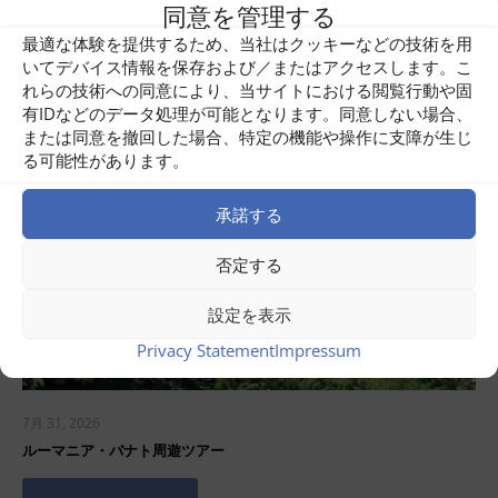
同意を管理する
最適な体験を提供するため、当社はクッキーなどの技術を用
Related posts
いてデバイス情報を保存および／またはアクセスします。こ
れらの技術への同意により、当サイトにおける閲覧行動や固
有IDなどのデータ処理が可能となります。同意しない場合、
または同意を撤回した場合、特定の機能や操作に支障が生じ
る可能性があります。
承諾する
否定する
設定を表示
Privacy Statement
Impressum
7月 31, 2026
ルーマニア・バナト周遊ツアー