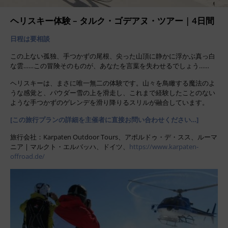
ヘリスキー体験 – タルク・ゴデアヌ・ツアー | 4日間
日程は要相談
この上ない孤独、手つかずの尾根、尖った山頂に静かに浮かぶ真っ白
な雲……この冒険そのものが、あなたを言葉を失わせるでしょう……
ヘリスキーは、まさに唯一無二の体験です。山々を鳥瞰する魔法のよ
うな感覚と、パウダー雪の上を滑走し、これまで経験したことのない
ような手つかずのゲレンデを滑り降りるスリルが融合しています。
[この旅行プランの詳細を主催者に直接お問い合わせください…]
旅行会社：Karpaten Outdoor Tours、アポルドゥ・デ・スス、ルーマ
ニア | マルクト・エルバッハ、ドイツ、
https://www.karpaten-
offroad.de/