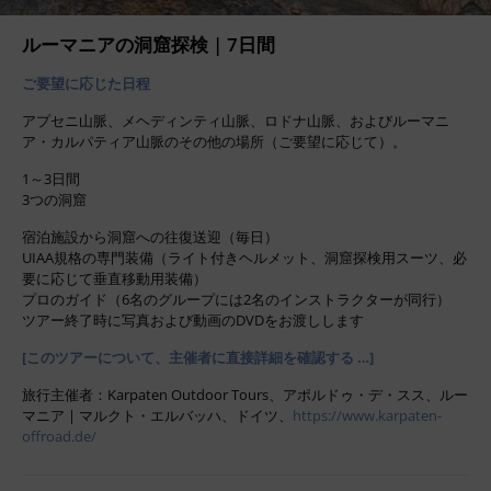
ルーマニアの洞窟探検 | 7日間
ご要望に応じた日程
アプセニ山脈、メヘディンティ山脈、ロドナ山脈、およびルーマニ
ア・カルパティア山脈のその他の場所（ご要望に応じて）。
1～3日間
3つの洞窟
宿泊施設から洞窟への往復送迎（毎日）
UIAA規格の専門装備（ライト付きヘルメット、洞窟探検用スーツ、必
要に応じて垂直移動用装備）
プロのガイド（6名のグループには2名のインストラクターが同行）
ツアー終了時に写真および動画のDVDをお渡しします
[このツアーについて、主催者に直接詳細を確認する …]
旅行主催者：Karpaten Outdoor Tours、アポルドゥ・デ・スス、ルー
マニア | マルクト・エルバッハ、ドイツ、
https://www.karpaten-
offroad.de/