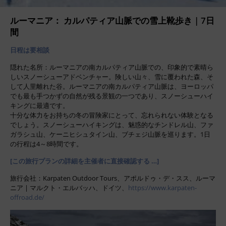
ルーマニア： カルパティア山脈での雪上靴歩き | 7日
間
日程は要相談
隠れた名所：ルーマニアの南カルパティア山脈での、印象的で素晴ら
しいスノーシューアドベンチャー。険しい山々、雪に覆われた森、そ
して人里離れた谷。ルーマニアの南カルパティア山脈は、ヨーロッパ
でも最も手つかずの自然が残る景観の一つであり、スノーシューハイ
キングに最適です。
十分な体力をお持ちの冬の冒険家にとって、忘れられない体験となる
でしょう。スノーシューハイキングは、魅惑的なチンドレル山、ファ
ガラシュ山、ケーニヒシュタイン山、ブチェジ山脈を巡ります。1日
の行程は4～8時間です。
[この旅行プランの詳細を主催者に直接確認する …]
旅行会社：Karpaten Outdoor Tours、アポルドゥ・デ・スス、ルーマ
ニア | マルクト・エルバッハ、ドイツ、
https://www.karpaten-
offroad.de/