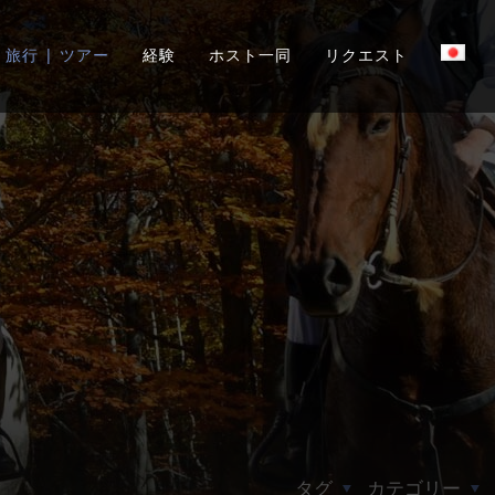
旅行 | ツアー
経験
ホスト一同
リクエスト
タグ
カテゴリー