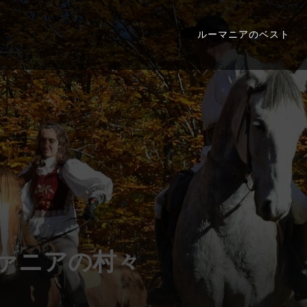
ルーマニアのベスト
ヴァニアの村々