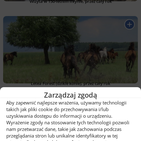
Wizyta w 150-letnim młynie, przez cały rok
Letea Forest (dzikie konie), przez cały rok
Zarządzaj zgodą
Aby zapewnić najlepsze wrażenia, używamy technologii
takich jak pliki cookie do przechowywania i/lub
uzyskiwania dostępu do informacji o urządzeniu.
Wyrażenie zgody na stosowanie tych technologii pozwoli
nam przetwarzać dane, takie jak zachowania podczas
przeglądania stron lub unikalne identyfikatory w tej