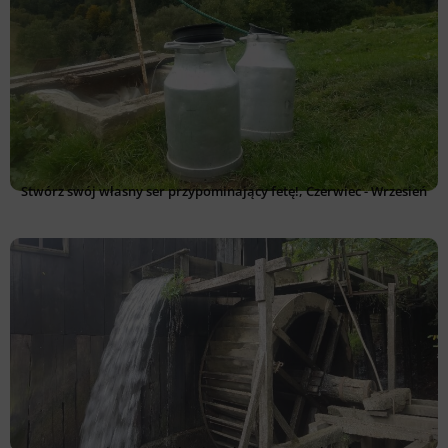
Stwórz swój własny ser przypominający fetę!, Czerwiec - Wrzesień