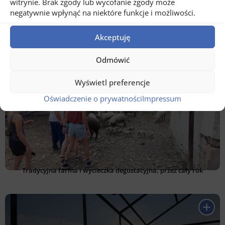
witrynie. Brak zgody lub wycofanie zgody może
negatywnie wpłynąć na niektóre funkcje i możliwości.
Akceptuję
Sprowadzanie stada krów do domu przez cały rok
Odmówić
Wyświetl preferencje
Oświadczenie o prywatności
Impressum
Tradycyjna farma i wycieczka degustacyjna, przez cały rok