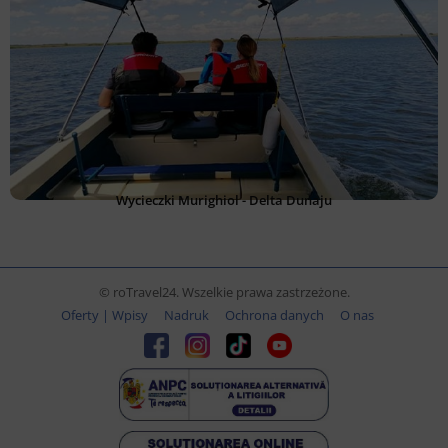
Wycieczki Murighiol - Delta Dunaju
© roTravel24. Wszelkie prawa zastrzeżone.
Oferty | Wpisy
Nadruk
Ochrona danych
O nas