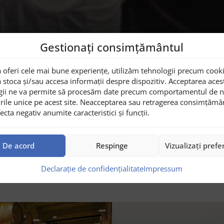
Gestionați consimțământul
e”, pe tot parcursul anului
 oferi cele mai bune experiențe, utilizăm tehnologii precum cooki
 stoca și/sau accesa informații despre dispozitiv. Acceptarea aces
gii ne va permite să procesăm date precum comportamentul de n
sului și să bem lapte proaspăt
rile unice pe acest site. Neacceptarea sau retragerea consimțămâ
ecta negativ anumite caracteristici și funcții.
De acord
Respinge
Vizualizați prefe
Declarație de confidențialitate
Impressum