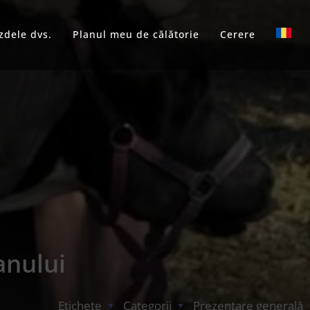
zdele dvs.
Planul meu de călătorie
Cerere
anului
Etichete
Categorii
Prezentare generală