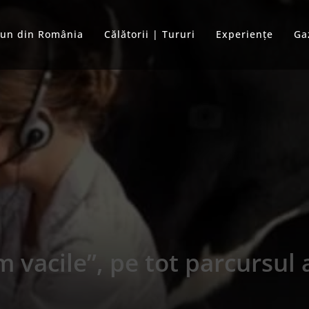
bun din România
Călătorii | Tururi
Experiențe
Ga
vacile”, pe tot parcursul 