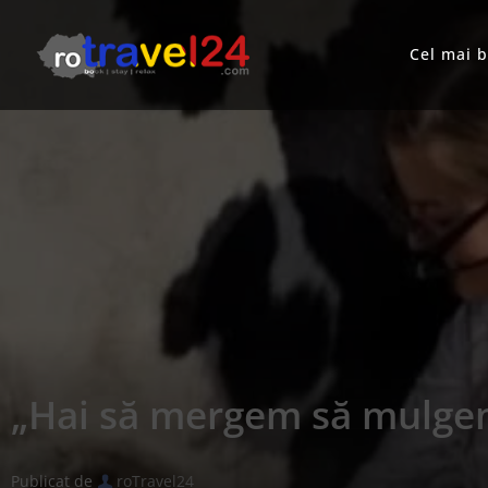
Cel mai 
„Hai să mergem să mulgem 
Publicat de
roTravel24