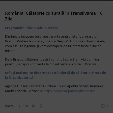
România: Călătorie culturală în Transilvania | 8
Zile
Programări individuale la cerere
Dimineața începem turul nostru prin centrul istoric al orașului
Brașov. Vizităm faimoasa „Biserică Neagră”, turnurile și bastioanele,
vom asculta legende și vom descoperi locuri interesante pline de
mister.
De la Brașov, călătoria noastră continuă spre Bran. Aici vom lua
prânzul, iar apoi vom vizita faimosul castel al contelui Dracula …
[Aflați mai multe despre această Ofertă de călătorie direct de
la Organizator …]
Agenție turism: Karpaten Outdoor Tours, Apoldu de Sus, România |
Markt Erlbach, Germania,
https://www.karpaten-offroad.de/
Share
3