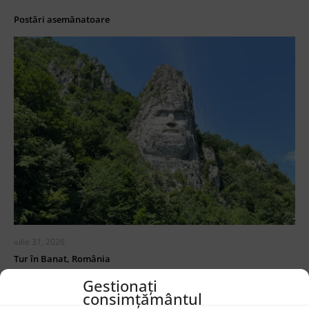
Postări asemănatoare
iulie 31, 2026
Tur în Banat, România
Gestionați
CITEȘTE ACUM ...
consimțământul