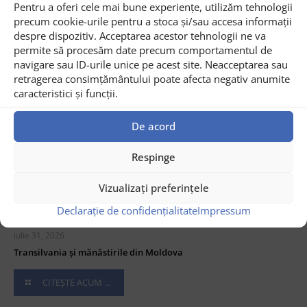
Pentru a oferi cele mai bune experiențe, utilizăm tehnologii
precum cookie-urile pentru a stoca și/sau accesa informații
despre dispozitiv. Acceptarea acestor tehnologii ne va
permite să procesăm date precum comportamentul de
navigare sau ID-urile unice pe acest site. Neacceptarea sau
retragerea consimțământului poate afecta negativ anumite
caracteristici și funcții.
De acord
Respinge
Vizualizați preferințele
Declarație de confidențialitate
Impressum
iulie 31, 2026
Transilvania și mănăstirile din Moldova
CITEȘTE ACUM ...