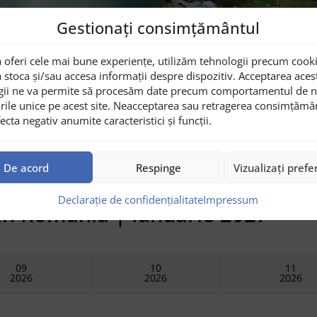
Gestionați consimțământul
 oferi cele mai bune experiențe, utilizăm tehnologii precum cooki
 stoca și/sau accesa informații despre dispozitiv. Acceptarea aces
2
0
gii ne va permite să procesăm date precum comportamentul de n
rile unice pe acest site. Neacceptarea sau retragerea consimțămâ
Adulți
Copii
ecta negativ anumite caracteristici și funcții.
De acord
Respinge
Vizualizați prefe
Declarație de confidențialitate
Impressum
i în România |
Ianuarie 2027
09
10
11
2026
2026
2026