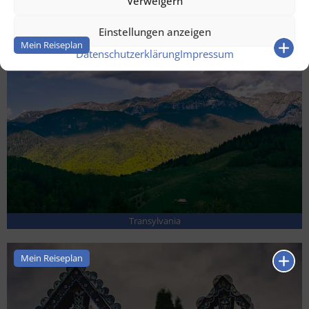
Verweigern
Berge Apuseni
Einstellungen anzeigen
Mein Reiseplan
Datenschutzerklärung
Impressum
Transylvania
Mein Reiseplan