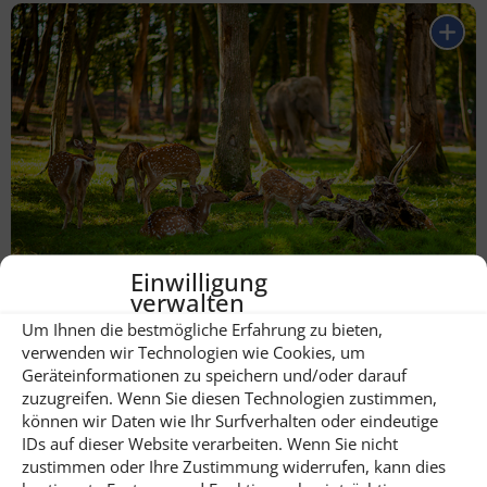
Einwilligung
verwalten
Zoo / Tierpark Targu Mures
Um Ihnen die bestmögliche Erfahrung zu bieten,
verwenden wir Technologien wie Cookies, um
Geräteinformationen zu speichern und/oder darauf
zuzugreifen. Wenn Sie diesen Technologien zustimmen,
können wir Daten wie Ihr Surfverhalten oder eindeutige
IDs auf dieser Website verarbeiten. Wenn Sie nicht
zustimmen oder Ihre Zustimmung widerrufen, kann dies