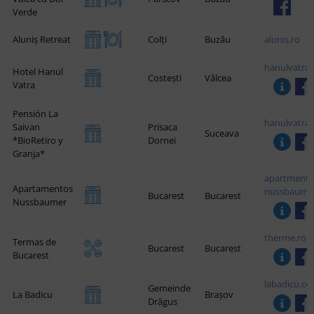
Verde
Aluniș Retreat
Colți
Buzău
alunis.ro
hanulvatra
Hotel Hanul
Costești
Vâlcea
Vatra
Pensión La
hanulvatra
Saivan
Prisaca
Suceava
*BioRetiro y
Dornei
Granja*
apartments
Apartamentos
nussbaume
Bucarest
Bucarest
Nussbaumer
therme.ro
Termas de
Bucarest
Bucarest
Bucarest
labadicu.c
Gemeinde
La Badicu
Brașov
Drăgus