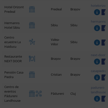
hotelorizon
Hotel Orizont
Predeal
Brașov
Predeal
hermannsho
Hermanns
Sibiu
Sibiu
Hotel Sibiu
Centro
Valea-
ecuestre La
Sibiu
Viilor
Haiducu
next-door.r
Restaurante
Brașov
Brașov
NEXT DOOR
casapiedra.
Pensión Casa
Cristian
Brașov
Piedra
Centro de
padureni-
eventos
landhouse.b
Pădureni
Cluj
Pădureni
Landhouse