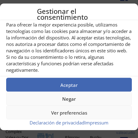
casacutei.ro
Gestionar el
Pensiunea
Merei
Buzău
consentimiento
Casa cu Tei
Para ofrecer la mejor experiencia posible, utilizamos
Pensiunea
tecnologías como las cookies para almacenar y/o acceder a
Poiana
Bisoca
Buzău
pensiuneap
la información del dispositivo. Al aceptar estas tecnologías,
Mărului
nos autoriza a procesar datos como el comportamiento de
navegación o los identificadores únicos en este sitio web.
cabanaizvo
Cabana
Tisău
Buzău
Si no da su consentimiento o lo retira, algunas
Izvoranu
características y funciones podrían verse afectadas
negativamente.
Pensiunea
fermapente
Gura
Ferma de Sub
Buzău
Teghii
Penteleu
Aceptar
pensiunea-c
Cetățuia Hotel
Negar
Măgura
Buzău
& Restaurant
Ver preferencias
Camping
DC108
Buzău
muddyland
Muddyland
Declaración de privacidad
Impressum
Complex
valeacudorv
Valea cu Dor
Pârscov
Buzău