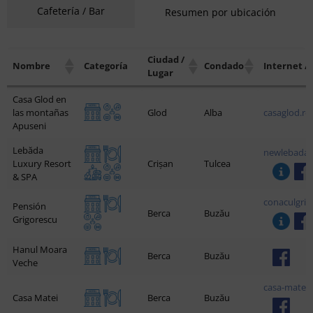
Cafetería / Bar
Resumen por ubicación
Ciudad /
Nombre
Categoría
Condado
Internet / 
Lugar
Casa Glod en
las montañas
Glod
Alba
casaglod.ro
Apuseni
Lebăda
newlebadar
Luxury Resort
Crișan
Tulcea
& SPA
conaculgri
Pensión
Berca
Buzău
Grigorescu
Hanul Moara
Berca
Buzău
Veche
casa-matei.
Casa Matei
Berca
Buzău