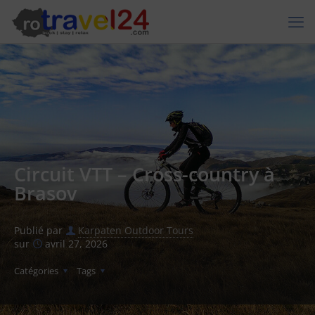
Circuit VTT – Cross-country à
Brasov
Publié par
Karpaten Outdoor Tours
sur
avril 27, 2026
Catégories
Tags