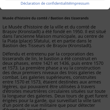
Déclaration de confidentialité
Impressum
Musée d’histoire du comté / Bastion des tisserands
Le Musée d’histoire de la ville et du comté de
Brașov (Kronstadt) a été fondé en 1950. Il est situé
dans l’ancienne Maison municipale, au centre de
la Piața (place) Sfatului, et en partie dans le
Bastion des Tisseurs de Brașov (Kronstadt).
Défendu et entretenu par la corporation des
tisserands de lin, le bastion a été construit en
deux phases, entre 1421 et 1436, puis entre 1570
et 1573. La première phase a vu la construction
des deux premiers niveaux des trois galeries de
combat. Les galeries supérieures, construites
entre 1570 et 1573, étaient destinées aux armes
légères, qui pouvaient être utilisées à travers
d’étroites meurtrières circulaires situées sur toute
la longueur des galeries. Deux tours de guet furent
érigées pour la garde, qui surveillait la ville tant
d’un point de vue militaire que pour détecter
d’éventuels incendies.