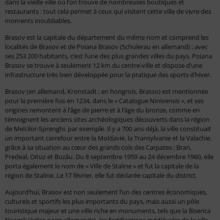
dans la vieille ville où l’on trouve de nombreuses boutiques et
restaurants : tout cela permet à ceux qui visitent cette ville de vivre des
moments inoubliables.
Brasov est la capitale du département du même nom et comprend les
localités de Brasov et de Poiana Brasov (Schulerau en allemand) ; avec
ses 253 200 habitants, c’est l’une des plus grandes villes du pays. Poiana
Brasov se trouve à seulement 12 km du centre-ville et dispose d’une
infrastructure très bien développée pour la pratique des sports d’hiver.
Brasov (en allemand, Kronstadt ; en hongrois, Brasso) est mentionnée
pour la première fois en 1234, dans le « Catalogue Ninivensis », et ses
origines remontent à l’âge de pierre et à l’âge du bronze, comme en
témoignent les anciens sites archéologiques découverts dans la région
de Melcilor-Sprenghi, par exemple. Il y a 700 ans déjà, la ville constituait
un important carrefour entre la Moldavie, la Transylvanie et la Valachie,
grâce à sa situation au cœur des grands cols des Carpates : Bran,
Predeal, Oituz et Buzău. Du 8 septembre 1959 au 24 décembre 1960, elle
porta également le nom de « Ville de Staline » et fut la capitale de la
région de Staline. Le 17 février, elle fut déclarée capitale du district.
Aujourd’hui, Brasov est non seulement l’un des centres économiques,
culturels et sportifs les plus importants du pays, mais aussi un pôle
touristique majeur et une ville riche en monuments, tels que la Biserica