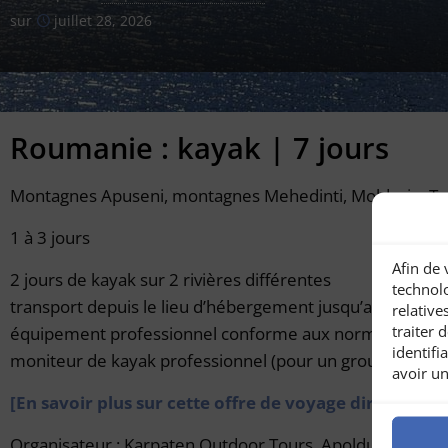
sur
juillet 28, 2026
Roumanie : kayak | 7 jours
Montagnes Apuseni, montagnes Mehedinti, Moldavie, Tra
1 à 3 jours
Afin de 
2 jours de kayak sur 2 rivières différentes
technolo
transport depuis le lieu d’hébergement jusqu’aux rivière
relative
traiter
équipement professionnel conforme aux normes UIAA (
identifi
moniteur de kayak professionnel (pour un groupe de 6 pe
avoir un
[En savoir plus sur cette offre de voyage directemen
Organisateur : Karpaten Outdoor Tours, Apoldu de Sus,