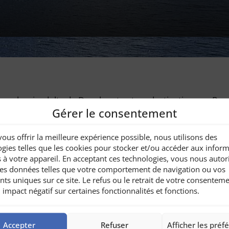
nsylvanie, delta du Danube et autres destinations en R
Gérer le consentement
vous offrir la meilleure expérience possible, nous utilisons des
gies telles que les cookies pour stocker et/ou accéder aux infor
s et retour
s à votre appareil. En acceptant ces technologies, vous nous autor
 des données telles que votre comportement de navigation ou vos
casque, combinaison, kayaks monoplaces)
ants uniques sur ce site. Le refus ou le retrait de votre consentem
rsonnes, il y aura 2 moniteurs)
 impact négatif sur certaines fonctionnalités et fonctions.
t auprès de l’organisateur …]
Accepter
Refuser
Afficher les préf
 Roumanie | Markt Erlbach, Allemagne,
https://www.karpat