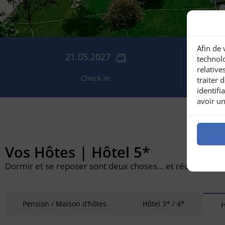
Afin de 
21.05.2027
technolo
relative
Check-in
traiter
identifi
avoir un
Vos Hôtes | Hôtel 5*
Dormir et se reposer sont deux choses… et récupérer e
Pension / Maison d’hôtes
Hôtel 3* / 4*
H