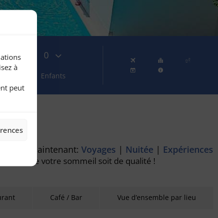
0
mations
isez à
Enfants
ent peut
érences
former maintenant:
Voyages
|
Nuitée
|
Expériences
pour que votre sommeil soit de qualité !
urant
Café / Bar
Vue d’ensemble par lieu