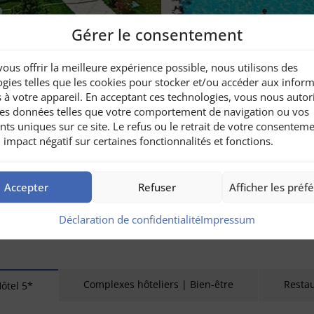
Gérer le consentement
vous offrir la meilleure expérience possible, nous utilisons des
29.05.2027
2
gies telles que les cookies pour stocker et/ou accéder aux infor
s à votre appareil. En acceptant ces technologies, vous nous autor
Check-out
Adultes
 des données telles que votre comportement de navigation ou vos
ants uniques sur ce site. Le refus ou le retrait de votre consentem
 impact négatif sur certaines fonctionnalités et fonctions.
Accepter
Refuser
Afficher les préf
In
Déclaration de confidentialité
Impressum
n même temps en est une troisième. Nous vous informons 
Complexes hôteliers | Bien-être
Resta
ôtel 5*