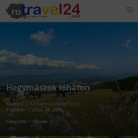
Hegymászók lóháton
Kiadta a
Karpaten Outdoor Tours
a oldalon
július 28, 2026
Kategóriák
Címkék