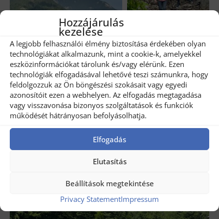
Hozzájárulás
kezelése
A legjobb felhasználói élmény biztosítása érdekében olyan
Share
2
technológiákat alkalmazunk, mint a cookie-k, amelyekkel
eszközinformációkat tárolunk és/vagy elérünk. Ezen
technológiák elfogadásával lehetővé teszi számunkra, hogy
Related posts
feldolgozzuk az Ön böngészési szokásait vagy egyedi
azonosítóit ezen a webhelyen. Az elfogadás megtagadása
vagy visszavonása bizonyos szolgáltatások és funkciók
működését hátrányosan befolyásolhatja.
Elfogadás
Elutasítás
Beállítások megtekintése
Privacy Statement
Impressum