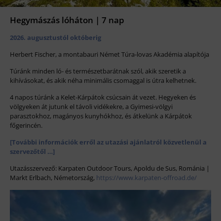
Hegymászás lóháton | 7 nap
2026. augusztustól októberig
Herbert Fischer, a montabauri Német Túra-lovas Akadémia alapítója
Túránk minden ló- és természetbarátnak szól, akik szeretik a
kihívásokat, és akik néha minimális csomaggal is útra kelhetnek.
4 napos túránk a Kelet-Kárpátok csúcsain át vezet. Hegyeken és
völgyeken át jutunk el távoli vidékekre, a Gyimesi-völgyi
parasztokhoz, magányos kunyhókhoz, és átkelünk a Kárpátok
főgerincén.
[További információk erről az utazási ajánlatról közvetlenül a
szervezőtől …]
Utazásszervező: Karpaten Outdoor Tours, Apoldu de Sus, Románia |
Markt Erlbach, Németország,
https://www.karpaten-offroad.de/