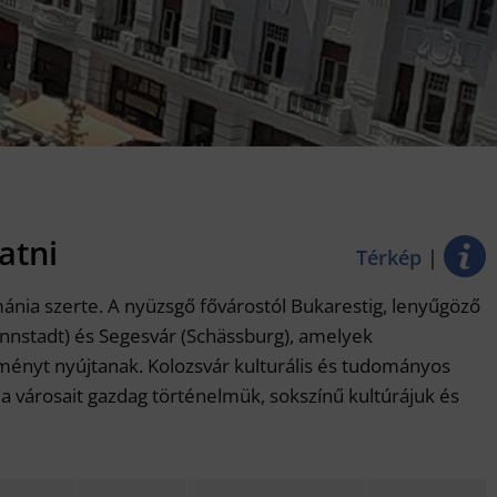
atni
Térkép
|
ánia szerte. A nyüzsgő fővárostól Bukarestig, lenyűgöző
annstadt) és Segesvár (Schässburg), amelyek
lményt nyújtanak. Kolozsvár kulturális és tudományos
a városait gazdag történelmük, sokszínű kultúrájuk és