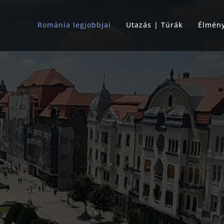
Románia legjobbjai
Utazás | Túrák
Élmén