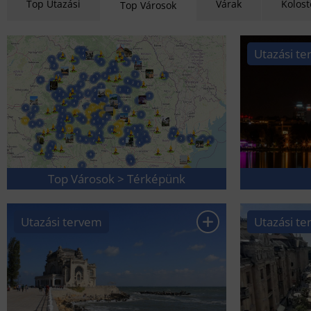
Top Utazási
Várak
Kolos
Top Városok
Utazási t
Top Városok > Térképünk
Utazási tervem
Utazási t