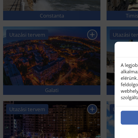
Constanta
Timi
Utazási tervem
Utazási t
A legjo
alkalma
elérünk
feldolg
Ora
Galati
webhely
szolgál
Utazási tervem
Utazási t