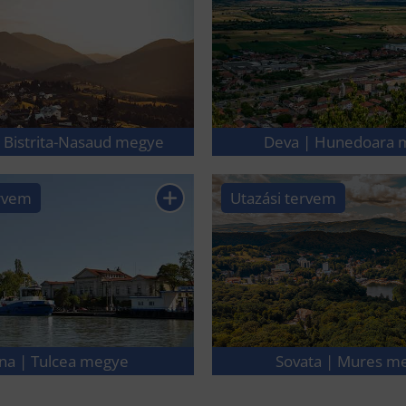
 | Bistrita-Nasaud megye
Deva | Hunedoara 
ervem
Utazási tervem
ina | Tulcea megye
Sovata | Mures m