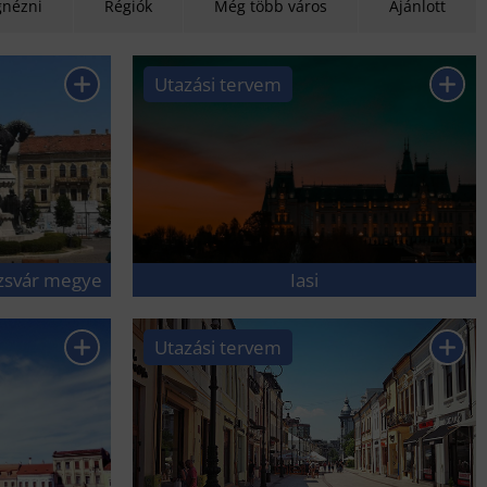
nézni
Régiók
Még több város
Ajánlott
Utazási tervem
ozsvár megye
Iasi
Utazási tervem