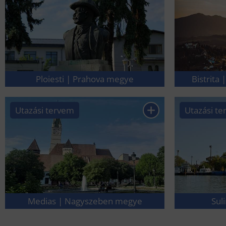
Ploiesti | Prahova megye
Bistrita
Utazási tervem
Utazási t
Medias | Nagyszeben megye
Sul