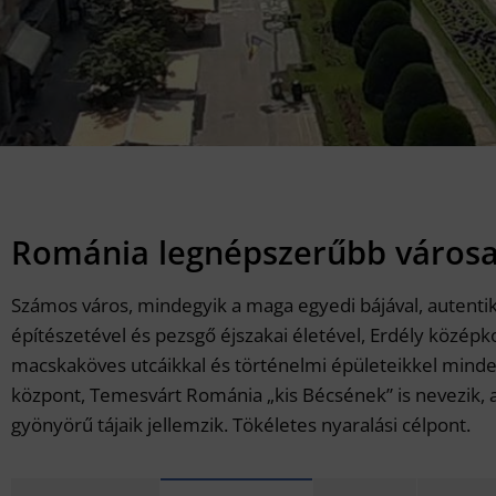
Románia legnépszerűbb városa
Számos város, mindegyik a maga egyedi bájával, autentik
építészetével és pezsgő éjszakai életével, Erdély közép
macskaköves utcáikkal és történelmi épületeikkel minden
központ, Temesvárt Románia „kis Bécsének” is nevezik, a
gyönyörű tájaik jellemzik. Tökéletes nyaralási célpont.