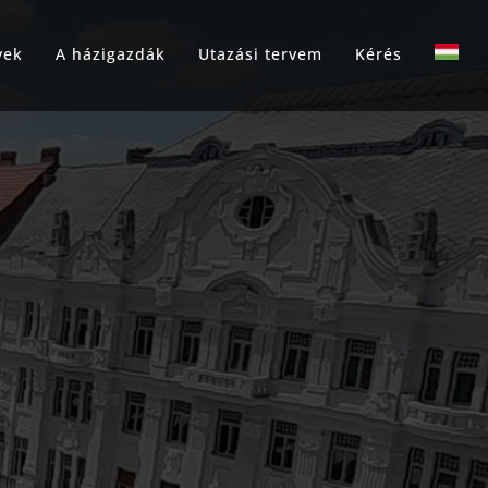
yek
A házigazdák
Utazási tervem
Kérés