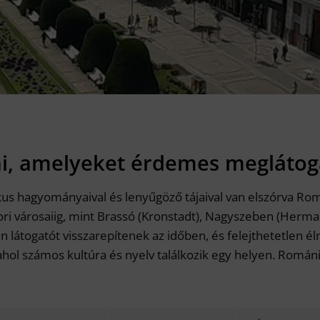
i, amelyeket érdemes meglátog
us hagyományaival és lenyűgöző tájaival van elszórva Rom
kori városaiig, mint Brassó (Kronstadt), Nagyszeben (Herm
 látogatót visszarepítenek az időben, és felejthetetlen é
hol számos kultúra és nyelv találkozik egy helyen. Románi