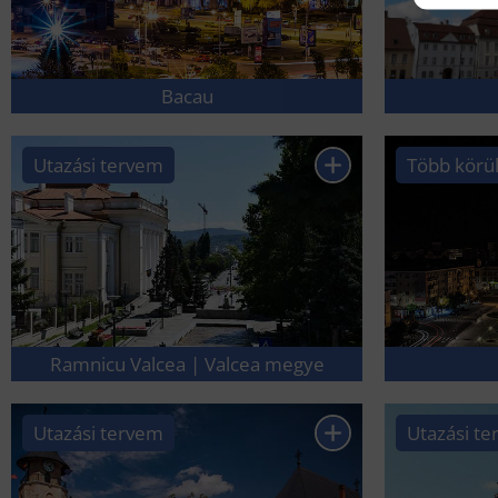
Bacau
Utazási tervem
Több körü
Ramnicu Valcea | Valcea megye
Utazási tervem
Utazási t