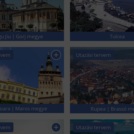
gu Jiu | Gorj megye
Tulcea
ervem
Utazási tervem
soara | Maros megye
Rupea | Brassó m
ervem
Utazási tervem