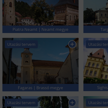
Piatra Neamt | Neamt megye
Tar
Utazási tervem
Utazási t
Sighi
Fagaras | Brassó megye
Utazási tervem
Utazási t