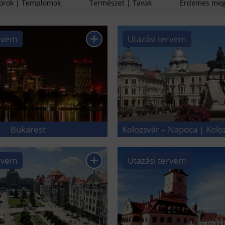
torok | Templomok
Természet | Tavak
Érdemes meg
ervem
Utazási tervem
Bukarest
Kolozsvár – Napoca | Kol
ervem
Utazási tervem