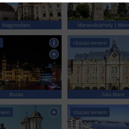
Nagyszeben
Marosvásárhely | Mar
l
Utazási tervem
Buzau
Satu Mare
ervem
Utazási tervem