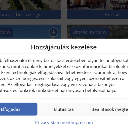
soara | Timis megye
Brassó
ervem
Utazási tervem
Hozzájárulás kezelése
bb felhasználói élmény biztosítása érdekében olyan technológiáka
zunk, mint a cookie-k, amelyekkel eszközinformációkat tárolunk 
. Ezen technológiák elfogadásával lehetővé teszi számunkra, hogy
ozzuk az Ön böngészési szokásait vagy egyedi azonosítóit ezen a
dea | Bihor megye
Arad
en. Az elfogadás megtagadása vagy visszavonása bizonyos
tatások és funkciók működését hátrányosan befolyásolhatja.
ervem
Utazási tervem
Elfogadás
Elutasítás
Beállítások megt
Privacy Statement
Impressum