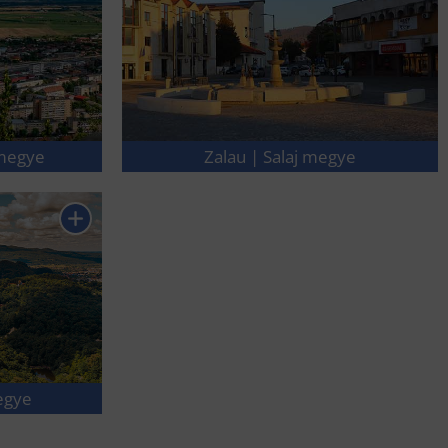
megye
Zalau | Salaj megye
egye