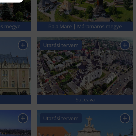
os megye
Baia Mare | Máramaros megye
Utazási tervem
Suceava
Utazási tervem