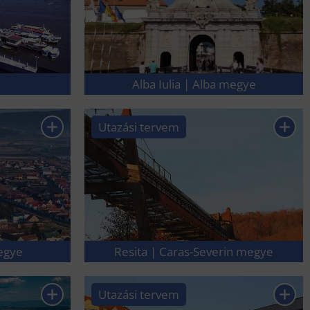
Alba Iulia | Alba megye
Utazási tervem
egye
Resita | Caras-Severin megye
Utazási tervem