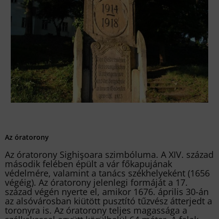
Az óratorony
Az óratorony Sighişoara szimbóluma. A XIV. század
második felében épült a vár főkapujának
védelmére, valamint a tanács székhelyeként (1656
végéig). Az óratorony jelenlegi formáját a 17.
század végén nyerte el, amikor 1676. április 30-án
az alsóvárosban kiütött pusztító tűzvész átterjedt a
toronyra is. Az óratorony teljes magassága a