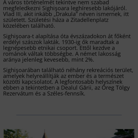
A város történelmét tekintve nem szabad
megfeledkezni Sighişoara leghíresebb lakójáról.
Vlad III, akit inkább „Drakula” néven ismernek, itt
született. Születési háza a Zitadellenplatz
közelében található.
Sighişoara-t alapítása óta évszázadokon át főként
erdélyi szászok lakták. 1930-ig ők maradtak a
legnépesebb etnikai csoport. Ettől kezdve a
románok váltak többségbe. A német lakosság
aránya jelenleg kevesebb, mint 2%.
Sighişoarában található néhány rekreációs terület,
amelyek helyreállítják az ember és a természet
közötti kapcsolatot. A legfontosabb helyszínek
ebben a tekintetben a Dealul Gării, az Öreg Tölgy
Rezervátum és a Széles-fennsík.