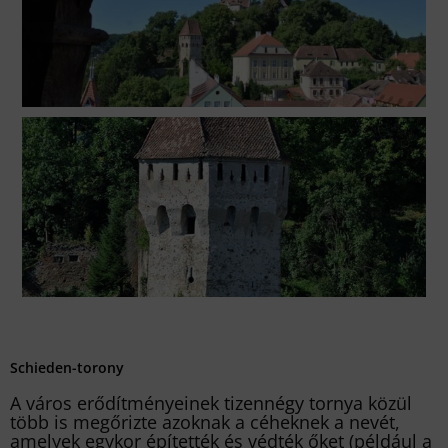
Schieden-torony
A város erődítményeinek tizennégy tornya közül
több is megőrizte azoknak a céheknek a nevét,
amelyek egykor építették és védték őket (például a