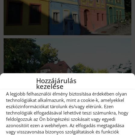
Hozzájárulás
kezelése
A legjobb felhasználói élmény biztosítása érdekében olyan
technológiákat alkalmazunk, mint a cookie-k, amelyekkel
eszközinformációkat tárolunk és/vagy elérünk. Ezen
technológiák elfogadásával lehetővé teszi számunkra, hogy
feldolgozzuk az Ön böngészési szokásait vagy egyedi
azonosítóit ezen a webhelyen. Az elfogadás megtagadása
vagy visszavonása bizonyos szolgáltatások és funkciók