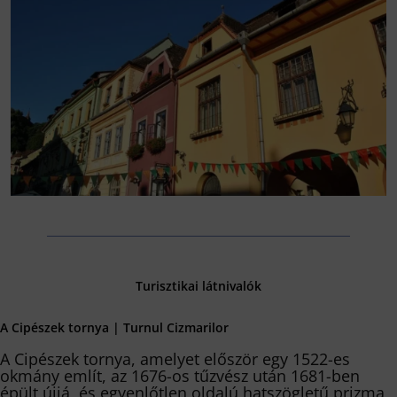
Turisztikai látnivalók
A Cipészek tornya | Turnul Cizmarilor
A Cipészek tornya, amelyet először egy 1522-es
okmány említ, az 1676-os tűzvész után 1681-ben
épült újjá, és egyenlőtlen oldalú hatszögletű prizma