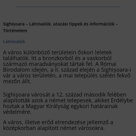
Sighișoara – Látnivalók, utazási tippek és információk –
Történelem
Látnivalók
A város különböző területein őskori leletek
találhatók. Itt a bronzkorból és a vaskorból
származó maradványokat tártak fel. A Római
Birodalom idején, a II. század elején a Sighișoara-i
vár a város területén, a mai település szélén fekvő
mezőn állt.
Sighişoara városát a 12. század második felében
alapították azok a német telepesek, akiket Erdélybe
hoztak a Magyar Királyság egykori határainak
védelmére.
A város, illetve erőd elrendezése jellemző a
középkorban alapított német városokra.