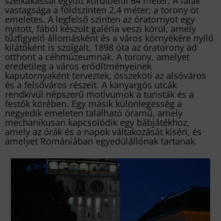
szélkakassal együtt körülbelül 64 méter. A falak
vastagsága a földszinten 2,4 méter; a torony öt
emeletes. A legfelső szinten az óratornyot egy
nyitott, fából készült galéria veszi körül, amely
tűzfigyelő állomásként és a város környékére nyíló
kilátóként is szolgált. 1898 óta az óratorony ad
otthont a céhmúzeumnak. A torony, amelyet
eredetileg a város erődítményeinek
kaputornyaként terveztek, összeköti az alsóváros
és a felsőváros részeit. A kanyargós utcák
rendkívül népszerű motívumok a turisták és a
festők körében. Egy másik különlegesség a
negyedik emeleten található óramű, amely
mechanikusan kapcsolódik egy bábjátékhoz,
amely az órák és a napok váltakozását kíséri, és
amelyet Romániában egyedülállónak tartanak.