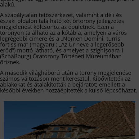
alakú.
A szabálytalan tetőszerkezet, valamint a déli és
északi oldalon található két őrtorony jellegzetes
megjelenést kölcsönöz az épületnek. Ezen a
toronyon található az a kőtábla, amelyen a város
legrégebbi címere és a „Nomen Domini, turris
fortissima” (magyarul: „Az Úr neve a legerősebb
erőd”) mottó látható, és amelyet a szighișoara-i
(Schäßburg) Óratorony Történeti Múzeumában
őriznek.
A második világháború után a torony megjelenése
számos változáson ment keresztül. Kibővítették az
ablakokat és átalakították a bejáratot; emellett a
későbbi években hozzáépítették a külső lépcsőházat.