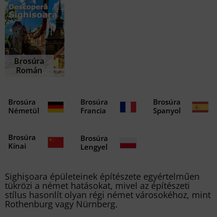
Brosúra
Román
Brosúra
Brosúra
Brosúra
Németül
Francia
Spanyol
Brosúra
Brosúra
Kínai
Lengyel
Sighişoara épületeinek építészete egyértelműen
tükrözi a német hatásokat, mivel az építészeti
stílus hasonlít olyan régi német városokéhoz, mint
Rothenburg vagy Nürnberg.