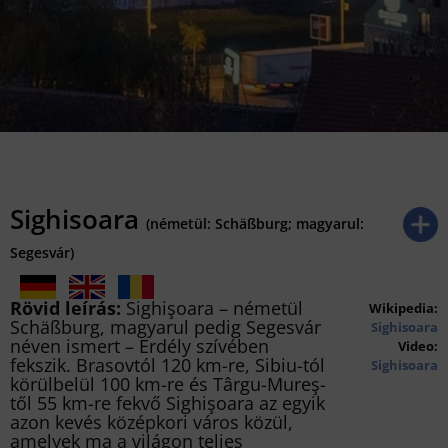
Sighisoara
(németül: Schäßburg; magyarul:
Segesvár)
Rövid leírás:
Sighişoara – németül
Wikipedia:
Schäßburg, magyarul pedig Segesvár
Sighisoara
néven ismert – Erdély szívében
Video:
fekszik. Brasovtól 120 km-re, Sibiu-tól
Sighisoara
körülbelül 100 km-re és Târgu-Mureş-
től 55 km-re fekvő Sighişoara az egyik
azon kevés középkori város közül,
amelyek ma a világon teljes