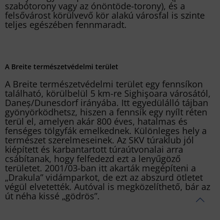
szabótorony vagy az ónöntöde-torony), és a
felsővárost körülvevő kör alakú városfal is szinte
teljes egészében fennmaradt.
A Breite természetvédelmi terület
A Breite természetvédelmi terület egy fennsíkon
található, körülbelül 5 km-re Sighişoara városától,
Daneș/Dunesdorf irányába. Itt egyedülálló tájban
gyönyörködhetsz, hiszen a fennsík egy nyílt réten
terül el, amelyen akár 800 éves, hatalmas és
fenséges tölgyfák emelkednek. Különleges hely a
természet szerelmeseinek. Az SKV túraklub jól
kiépített és karbantartott túraútvonalai arra
csábítanak, hogy felfedezd ezt a lenyűgöző
területet. 2001/03-ban itt akarták megépíteni a
„Drakula” vidámparkot, de ezt az abszurd ötletet
végül elvetették. Autóval is megközelíthető, bár az
út néha kissé „gödrös”.