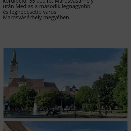
körülbelül 55 000 fő. Marosvásárhely
után Medias a második legnagyobb
és legnépesebb város
Marosvásárhely megyében.