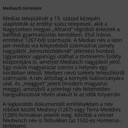
Mediasch története
Medias települését a 13. század közepén
alapították az erdélyi szász telepesek, akik a
Nagyszeben megyei „Altland” régióból érkeztek a
belföldi gyarmatosítás keretében. Első írásos
említése 1267-ből származik. A Medias név a latin
per medias via kifejezésből származhat (amely
nagyjából „kereszteződésnél” jelentést hordoz).
Ugyanakkor ugyanúgy utalhat a történelmi Erdély
központjára is, amelyet Mediasch nagyjából jelöl.
Egy másik magyarázat szerint a helynév egy
korábban létező, Medyes nevű székely településről
származik. A név állítólag a környék faállományára
utal, és „meggyet” jelent (modern magyarul:
meggy), amelyből a jelenlegi név feltehetően
hangváltozások révén alakult ki az idők folyamán.
A legkorábbi dokumentált említésekben a név
többek között Mediesy (1267) vagy Terra Meddies
(1289) formában jelenik meg. Később a német
Medwisch név is felbukkan (az 1532-es Honterus-
térképen).