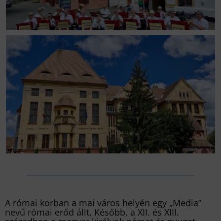
A római korban a mai város helyén egy „Media”
nevű római erőd állt. Később, a XII. és XIII.