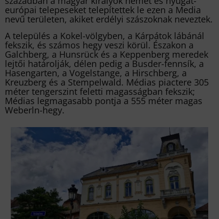
században a magyar királyok német és nyugat-
európai telepeseket telepítettek le ezen a Media
nevű területen, akiket erdélyi szászoknak neveztek.
A település a Kokel-völgyben, a Kárpátok lábánál
fekszik, és számos hegy veszi körül. Északon a
Galchberg, a Hunsrück és a Keppenberg meredek
lejtői határolják, délen pedig a Busder-fennsík, a
Hasengarten, a Vogelstange, a Hirschberg, a
Kreuzberg és a Stempelwald. Médias piactere 305
méter tengerszint feletti magasságban fekszik;
Médias legmagasabb pontja a 555 méter magas
Weberln-hegy.