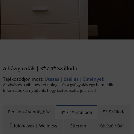
A házigazdák | 3* / 4* Szálloda
Tájékozódjon most:
Utazás
|
Szállás
|
Élmények
Az alvás és a pihenés két dolog … és a gyógyulás egy harmadik.
Információkat nyújtunk, hogy biztosítsuk a jó alvást!
Pension / Vendégház
5* Szálloda
3* / 4* Szálloda
Üdülőhelyek | Wellness
Étterem
Kávézó / Bár