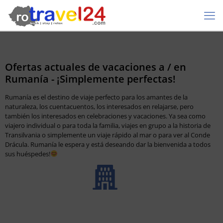
Ofertas actuales de vacaciones a / en
Rumanía - ¡Simplemente perfectas!
Rumanía es el destino de viaje perfecto para los amantes de la
naturaleza, los cuentacuentos, los interesados en relajarse, pero
también los interesados en celebraciones y vacaciones. Ya sea como
viajero individual o para toda la familia, viajes en grupo a la historia de
Transilvania o simplemente un viaje rápido al mar o para ver al Conde
Drácula. Rumanía le espera y está deseando dar la bienvenida a todos
sus huéspedes!