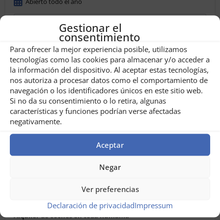
Abierto todo el año
Gestionar el
Visítenos ahora!
consentimiento
Para ofrecer la mejor experiencia posible, utilizamos
tecnologías como las cookies para almacenar y/o acceder a
la información del dispositivo. Al aceptar estas tecnologías,
Oferta superior
nos autoriza a procesar datos como el comportamiento de
navegación o los identificadores únicos en este sitio web.
Si no da su consentimiento o lo retira, algunas
características y funciones podrían verse afectadas
negativamente.
Aceptar
Negar
Ver preferencias
Declaración de privacidad
Impressum
Alquiler de coches en toda Rumanía