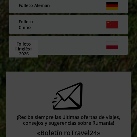
Folleto Alemán
Folleto
Chino
Folleto
Folleto
Folleto
Folleto
Polaco
Rumano
Español
Inglés
2026
2026
2026
¡Reciba siempre las últimas ofertas de viajes,
consejos y sugerencias sobre Rumanía!
«Boletín roTravel24»