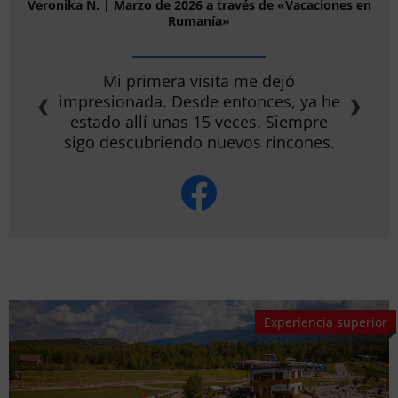
Sina K. | Marzo de 2026 a través de «Vacaciones en Rumanía»
¡El año pasado pasé allí unos días de
vacaciones en un circuito! Rumanía
es un país precioso. Llevamos más de
❮
❯
15 años yendo de vacaciones allí de
vez en cuando.️
Experiencia superior