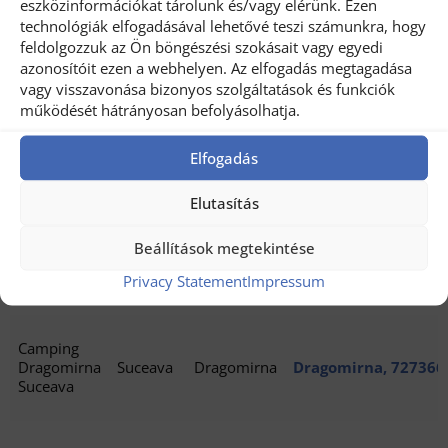
eszközinformációkat tárolunk és/vagy elérünk. Ezen
technológiák elfogadásával lehetővé teszi számunkra, hogy
Camping
Mănăstirea
feldolgozzuk az Ön böngészési szokásait vagy egyedi
Suceava
DJ177 225, Comuna 
Cristiana
Humorului
azonosítóit ezen a webhelyen. Az elfogadás megtagadása
Humorului 720262
vagy visszavonása bizonyos szolgáltatások és funkciók
működését hátrányosan befolyásolhatja.
Camping
Dorna
Suceava
Camping Bucovina, J
Elfogadás
Dorna Eco
Candrenilor
Dorna Candrenilor 
Elutasítás
Beállítások megtekintése
Camping
Vatra
Suceava
Camping Autoturist,
Autoturist
Dornei
Vatra Dornei 725700
Privacy Statement
Impressum
Camping
Dragomirna
Suceava
Dragomirna
Dragomirna, 727366
Suceava