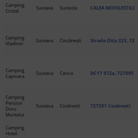
Camping
Suceava
Sucevița
CALEA MOVILESTILOR
Cristal
Sucevița
Camping
Suceava
Ciocănești
Strada Oița 223, 727
Vladimir
Camping
Suceava
Cacica
DC17 972a, 727095 C
Capioara
Camping
Pension
Suceava
Cozănești
727201 Cozănești
Doru
Muntelui
Camping
Hotel-