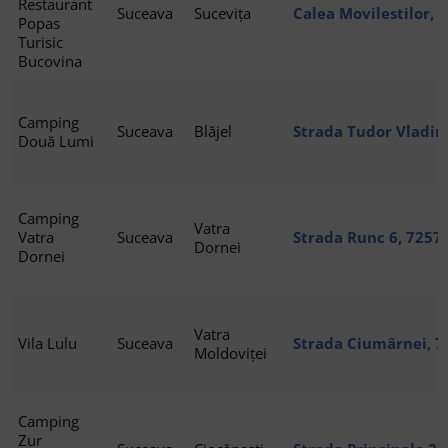
Restaurant
Suceava
Sucevița
Calea Movilestilor, 
Popas
Suceviţa, România, 
Turisic
Bucovina
Camping
Suceava
Blăjel
Strada Tudor Vladim
Două Lumi
Blăjel
Camping
Vatra
Vatra
Suceava
Strada Runc 6, 7257
Dornei
Dornei
Vatra
Vila Lulu
Suceava
Strada Ciumârnei, 7
Moldoviței
Moldoviței
Camping
Zur