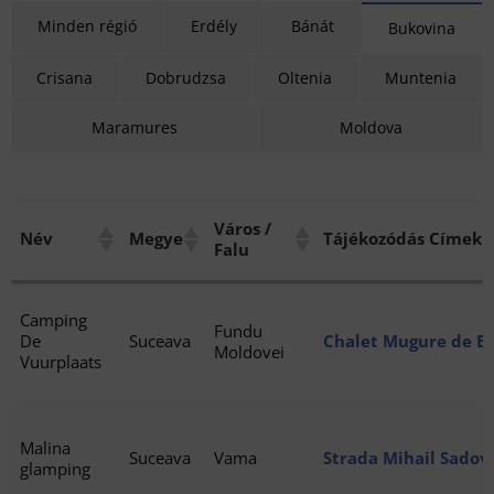
Minden régió
Erdély
Bánát
Bukovina
Crisana
Dobrudzsa
Oltenia
Muntenia
Maramures
Moldova
Város /
Név
Megye
Tájékozódás Címek
Falu
Camping
Fundu
De
Suceava
Chalet Mugure de Br
Moldovei
Vuurplaats
130, Fundu Moldove
Malina
Suceava
Vama
Strada Mihail Sado
glamping
727590