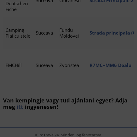
Suceava
Ciocănești
Strada Principale 22
Deutschen
Ciocănești
Eiche
Camping
Fundu
Suceava
Strada principala (C
Plai cu stele
Moldovei
Nr 1112A, 727268 F
EMCHill
Suceava
Zvoristea
R7MC+MM6 Dealu
Van kempingje vagy tud ajánlani egyet? Adja
meg
itt
ingyenesen!
© roTravel24. Minden jog fenntartva.