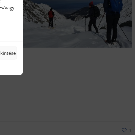
t
és/vagy
ekintése
1