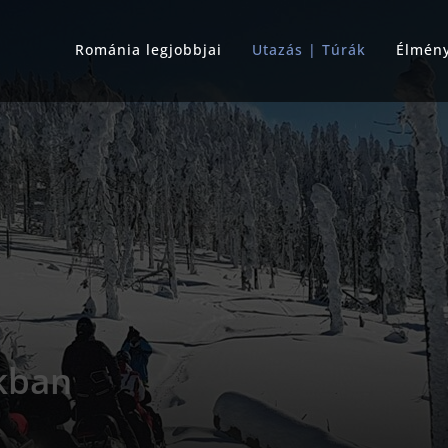
Románia legjobbjai
Utazás | Túrák
Élmén
okban