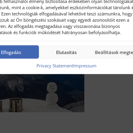
bb felhasználói élmény biztosítása érdekében olyan technológiáka
zunk, mint a cookie-k, amelyekkel eszközinformációkat tárolunk 
. Ezen technológiák elfogadásával lehetővé teszi számunkra, hogy
ozzuk az Ön böngészési szokásait vagy egyedi azonosítóit ezen a
en. Az elfogadás megtagadása vagy visszavonása bizonyos
tatások és funkciók működését hátrányosan befolyásolhatja.
Elfogadás
Elutasítás
Beállítások megt
Privacy Statement
Impressum