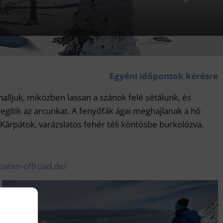
Egyéni időpontok kérésre
halljuk, miközben lassan a szánok felé sétálunk, és
egítik az arcunkat. A fenyőfák ágai meghajlanak a hó
 Kárpátok, varázslatos fehér téli köntösbe burkolózva.
paten-offroad.de/