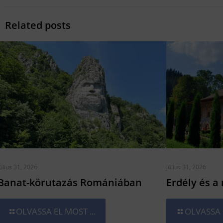
Related posts
július 31, 2026
július 31, 2026
Banat-körutazás Romániában
Erdély és a
OLVASSA EL MOST ...
OLVASSA E