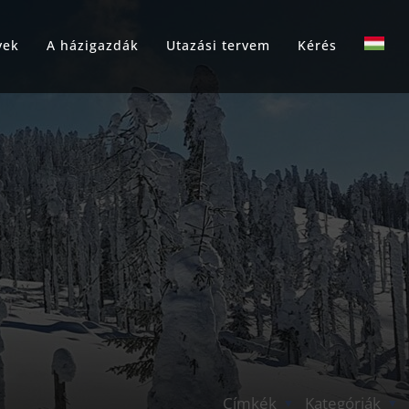
yek
A házigazdák
Utazási tervem
Kérés
Címkék
Kategóriák