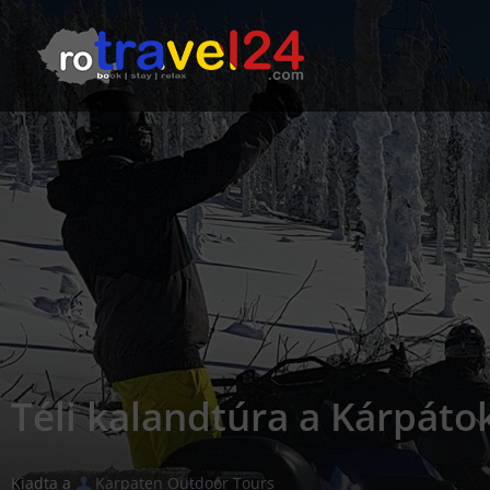
Téli kalandtúra a Kárpát
Kiadta a
Karpaten Outdoor Tours