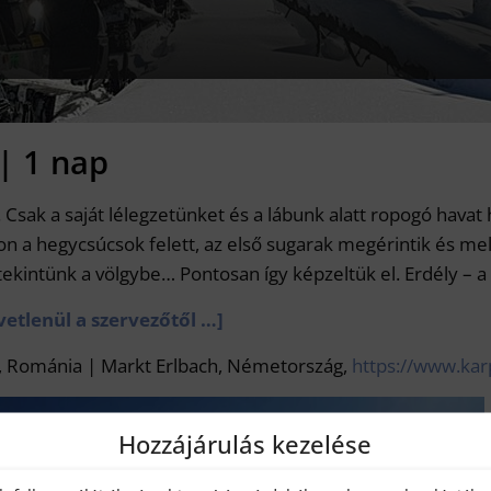
| 1 nap
. Csak a saját lélegzetünket és a lábunk alatt ropogó havat 
on a hegycsúcsok felett, az első sugarak megérintik és mel
 tekintünk a völgybe… Pontosan így képzeltük el. Erdély – a
vetlenül a szervezőtől …]
, Románia | Markt Erlbach, Németország,
https://www.kar
Hozzájárulás kezelése