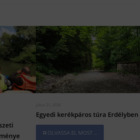
július 31, 2026
Egyedi kerékpáros túra Erdélyben
szeti
OLVASSA EL MOST ...
lménye