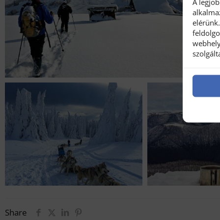
A legjo
alkalma
elérünk
feldolg
webhely
szolgál
Share