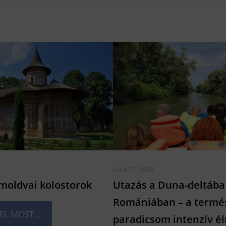
július 31, 2026
 moldvai kolostorok
Utazás a Duna-deltába
Romániában – a termé
L MOST ...
paradicsom intenzív é