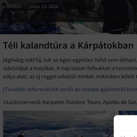
a oldalon
július 23, 2026
Téli kalandtúra a Kárpátokban 
Jéghideg szél fúj, bár az égen egyetlen felhő sem látható
üdvözöljük a kutyákat. A nap lassan felbukkan a horizont
súlya alatt, az új reggel üdvözöl minket, miközben lefelé
[További információk erről az utazási ajánlatról köz
Utazásszervező: Karpaten Outdoor Tours, Apoldu de Sus