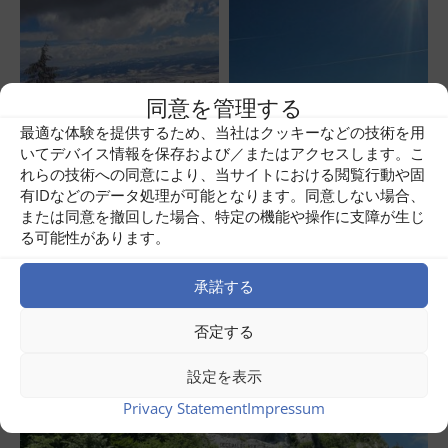
同意を管理する
最適な体験を提供するため、当社はクッキーなどの技術を用
いてデバイス情報を保存および／またはアクセスします。こ
れらの技術への同意により、当サイトにおける閲覧行動や固
Share
0
有IDなどのデータ処理が可能となります。同意しない場合、
または同意を撤回した場合、特定の機能や操作に支障が生じ
る可能性があります。
Related posts
承諾する
否定する
設定を表示
Privacy Statement
Impressum