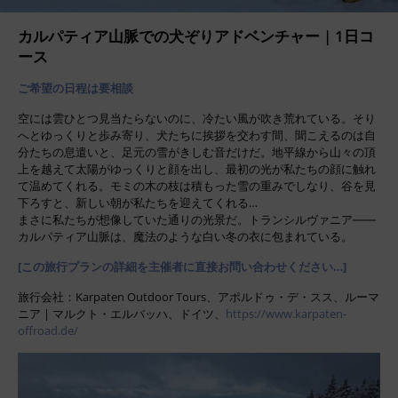
カルパティア山脈での犬ぞりアドベンチャー | 1日コ
ース
ご希望の日程は要相談
空には雲ひとつ見当たらないのに、冷たい風が吹き荒れている。そり
へとゆっくりと歩み寄り、犬たちに挨拶を交わす間、聞こえるのは自
分たちの息遣いと、足元の雪がきしむ音だけだ。地平線から山々の頂
上を越えて太陽がゆっくりと顔を出し、最初の光が私たちの顔に触れ
て温めてくれる。モミの木の枝は積もった雪の重みでしなり、谷を見
下ろすと、新しい朝が私たちを迎えてくれる…
まさに私たちが想像していた通りの光景だ。トランシルヴァニア――
カルパティア山脈は、魔法のような白い冬の衣に包まれている。
[この旅行プランの詳細を主催者に直接お問い合わせください…]
旅行会社：Karpaten Outdoor Tours、アポルドゥ・デ・スス、ルーマ
ニア | マルクト・エルバッハ、ドイツ、
https://www.karpaten-
offroad.de/