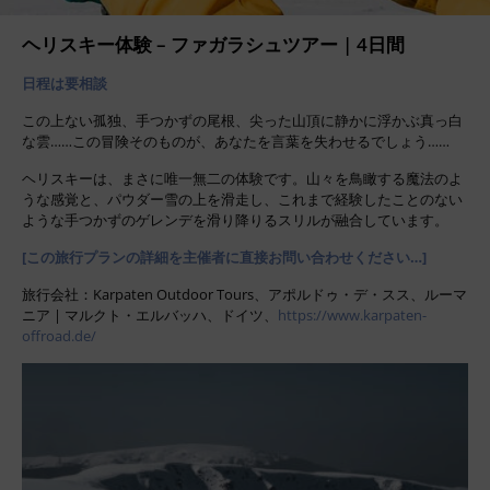
ヘリスキー体験 – ファガラシュツアー | 4日間
日程は要相談
この上ない孤独、手つかずの尾根、尖った山頂に静かに浮かぶ真っ白
な雲……この冒険そのものが、あなたを言葉を失わせるでしょう……
ヘリスキーは、まさに唯一無二の体験です。山々を鳥瞰する魔法のよ
うな感覚と、パウダー雪の上を滑走し、これまで経験したことのない
ような手つかずのゲレンデを滑り降りるスリルが融合しています。
[この旅行プランの詳細を主催者に直接お問い合わせください…]
旅行会社：Karpaten Outdoor Tours、アポルドゥ・デ・スス、ルーマ
ニア | マルクト・エルバッハ、ドイツ、
https://www.karpaten-
offroad.de/