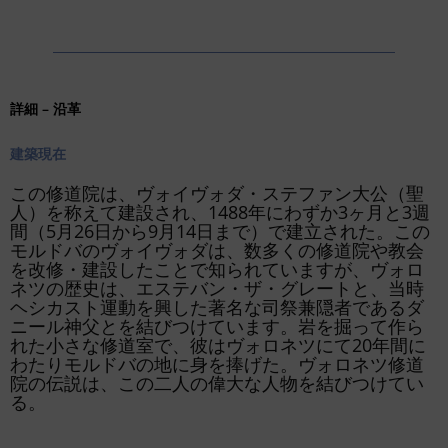
詳細 – 沿革
建築
現在
この修道院は、ヴォイヴォダ・ステファン大公（聖
人）を称えて建設され、1488年にわずか3ヶ月と3週
間（5月26日から9月14日まで）で建立された。この
モルドバのヴォイヴォダは、数多くの修道院や教会
を改修・建設したことで知られていますが、ヴォロ
ネツの歴史は、エステバン・ザ・グレートと、当時
ヘシカスト運動を興した著名な司祭兼隠者であるダ
ニール神父とを結びつけています。岩を掘って作ら
れた小さな修道室で、彼はヴォロネツにて20年間に
わたりモルドバの地に身を捧げた。ヴォロネツ修道
院の伝説は、この二人の偉大な人物を結びつけてい
る。