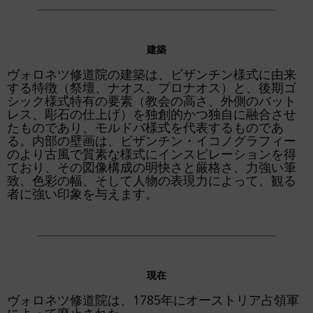
建築
ヴォロネツ修道院の建築は、ビザンチン様式に由来
する特徴（祭壇、ナオス、プロナオス）と、後期ゴ
シック様式特有の要素（教会の高さ、外側のバット
レス、彫石の仕上げ）を独創的かつ独自に融合させ
たものであり、モルドバ様式を代表するものであ
る。内部の壁画は、ビザンチン・イコノグラフィー
のより古風で質素な様式にインスピレーションを得
ており、その図像構成の明快さと厳格さ、力強い筆
致、色彩の幅、そして人物の表現力によって、観る
者に強い印象を与えます。
現在
ヴォロネツ修道院は、1785年にオーストリア占領軍