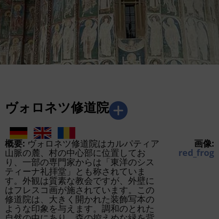
ヴォロネツ修道院
概要:
ヴォロネツ修道院はカルパティア
画像:
山脈の麓、村の中心部に位置してお
red_frog
り、一部の専門家からは「東洋のシス
ティーナ礼拝堂」とも称されていま
す。外観は質素な教会ですが、外壁に
はフレスコ画が施されています。この
修道院は、大きく開かれた装飾写本の
ような印象を与えます。調和のとれた
自然の中にあり、森の控えめな緑を背