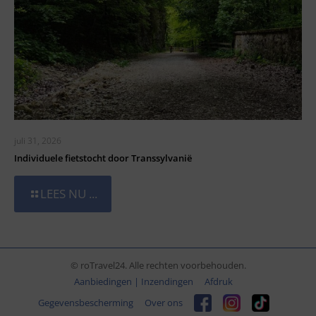
juli 31, 2026
Individuele fietstocht door Transsylvanië
LEES NU ...
© roTravel24. Alle rechten voorbehouden.
Aanbiedingen | Inzendingen
Afdruk
Gegevensbescherming
Over ons