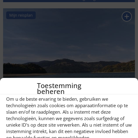
Mijn reisplan
Toestemming
beheren
Izvorul Muntelui meer
Om u de beste ervaring te bieden, gebruiken we
technologieën zoals cookies om apparaatinformatie op te
Mijn reisplan
slaan en/of te raadplegen. Als u instemt met deze
technologieën, kunnen we gegevens zoals surfgedrag of
unieke ID's op deze site verwerken. Als u niet instemt of uw
instemming intrekt, kan dit een negatieve invloed hebben
op bepaalde functies en mogelijkheden.