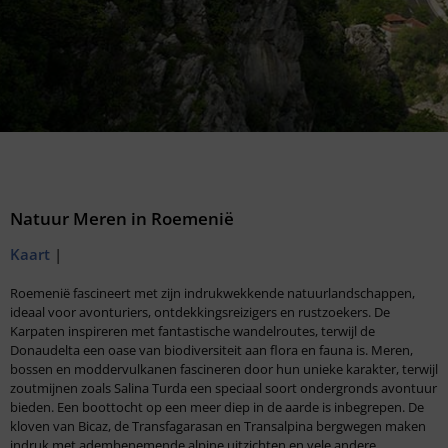
Natuur Meren in Roemenië
Kaart
|
Roemenië fascineert met zijn indrukwekkende natuurlandschappen,
ideaal voor avonturiers, ontdekkingsreizigers en rustzoekers. De
Karpaten inspireren met fantastische wandelroutes, terwijl de
Donaudelta een oase van biodiversiteit aan flora en fauna is. Meren,
bossen en moddervulkanen fascineren door hun unieke karakter, terwijl
zoutmijnen zoals Salina Turda een speciaal soort ondergronds avontuur
bieden. Een boottocht op een meer diep in de aarde is inbegrepen. De
kloven van Bicaz, de Transfagarasan en Transalpina bergwegen maken
indruk met adembenemende alpine uitzichten en vele andere