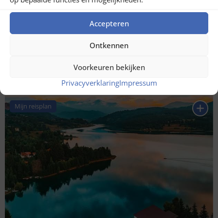
Accepteren
Ontkennen
Voorkeuren bekijken
Putna waterval
Privacyverklaring
Impressum
Mijn reisplan