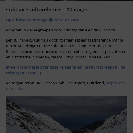
Culinaire culturele reis | 10 dagen
Op elk moment mogelijk tot eind 2026
Rondreis in kleine groepen door Transsylvanië en de Bucovina
Een culinaire cultuurreis door Roemenië is een fascinerende manier
om de veelzijdige en rijke cultuur van het land te ontdekken.
Roemenië biedt een unieke mix van tradities, regionale specialiteiten
en historische invloeden, die tot uiting komen in de keuken.
[Meer informatie over deze reisaanbieding rechtstreeks bij de
reisorganisator …]
Reisorganisator: DRS Reisen GmbH, Stuttgart, Duitsland,
https://drs-
reisen.de/