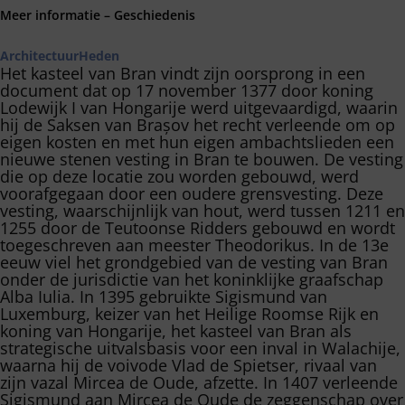
Meer informatie – Geschiedenis
Architectuur
Heden
Het kasteel van Bran vindt zijn oorsprong in een
document dat op 17 november 1377 door koning
Lodewijk I van Hongarije werd uitgevaardigd, waarin
hij de Saksen van Brașov het recht verleende om op
eigen kosten en met hun eigen ambachtslieden een
nieuwe stenen vesting in Bran te bouwen. De vesting
die op deze locatie zou worden gebouwd, werd
voorafgegaan door een oudere grensvesting. Deze
vesting, waarschijnlijk van hout, werd tussen 1211 en
1255 door de Teutoonse Ridders gebouwd en wordt
toegeschreven aan meester Theodorikus. In de 13e
eeuw viel het grondgebied van de vesting van Bran
onder de jurisdictie van het koninklijke graafschap
Alba Iulia. In 1395 gebruikte Sigismund van
Luxemburg, keizer van het Heilige Roomse Rijk en
koning van Hongarije, het kasteel van Bran als
strategische uitvalsbasis voor een inval in Walachije,
waarna hij de voivode Vlad de Spietser, rivaal van
zijn vazal Mircea de Oude, afzette. In 1407 verleende
Sigismund aan Mircea de Oude de zeggenschap over