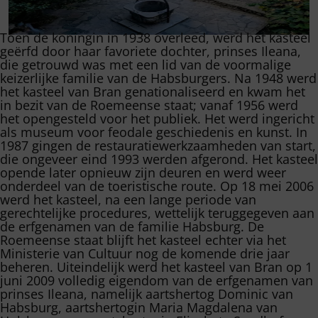
Toen de koningin in 1938 overleed, werd het kasteel
geërfd door haar favoriete dochter, prinses Ileana,
die getrouwd was met een lid van de voormalige
keizerlijke familie van de Habsburgers. Na 1948 werd
het kasteel van Bran genationaliseerd en kwam het
in bezit van de Roemeense staat; vanaf 1956 werd
het opengesteld voor het publiek. Het werd ingericht
als museum voor feodale geschiedenis en kunst. In
1987 gingen de restauratiewerkzaamheden van start,
die ongeveer eind 1993 werden afgerond. Het kasteel
opende later opnieuw zijn deuren en werd weer
onderdeel van de toeristische route. Op 18 mei 2006
werd het kasteel, na een lange periode van
gerechtelijke procedures, wettelijk teruggegeven aan
de erfgenamen van de familie Habsburg. De
Roemeense staat blijft het kasteel echter via het
Ministerie van Cultuur nog de komende drie jaar
beheren. Uiteindelijk werd het kasteel van Bran op 1
juni 2009 volledig eigendom van de erfgenamen van
prinses Ileana, namelijk aartshertog Dominic van
Habsburg, aartshertogin Maria Magdalena van