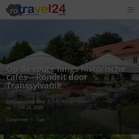
Op de route langs historische
cafés – Rondrit door
Transsylvanië
Gepubliceerd door
DRS Reisen GmbH
op
juli 28, 2026
Categorieën
Tags