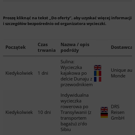
Proszę kliknąć na tekst „Do oferty”, aby uzyskać więcej informacji
i szczegółów bezpośrednio od organizatora wycieczki.
Czas
Nazwa / opis
Początek
Dostawca
trwania
podróży
Sulina:
Wycieczka
Unique au
Kiedykolwiek
1 dni
kajakowa po
Monde
delcie Dunaju z
przewodnikiem
Indywidualna
wycieczka
rowerowa po
DRS
Kiedykolwiek
10 dni
Transylwanii (z
Reisen
transportem
GmbH
bagażu) z/do
Sibiu