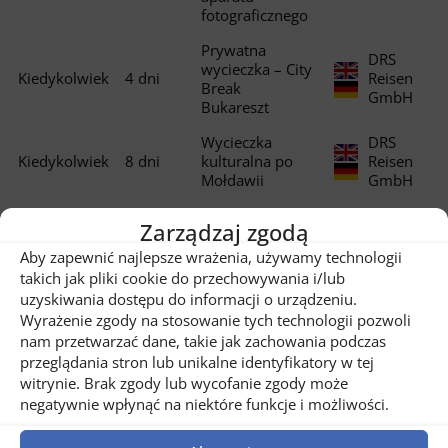
fotograficznego
Prywatna
DRS
wycieczka – City
Kiedykolwiek
4 dni
Reisen
Break
GmbH
Bukareszt
Wycieczka
DRS
Kiedykolwiek
8 dni
kulturalna po
Reisen
Mołdawii
GmbH
Rzemiosło i
DRS
Zarządzaj zgodą
Kiedykolwiek
6 dni
tradycje w
Reisen
Transylwanii
GmbH
Aby zapewnić najlepsze wrażenia, używamy technologii
takich jak pliki cookie do przechowywania i/lub
DRS
Średniowieczna
uzyskiwania dostępu do informacji o urządzeniu.
Kiedykolwiek
6 dni
Reisen
Transylwania
Wyrażenie zgody na stosowanie tych technologii pozwoli
GmbH
nam przetwarzać dane, takie jak zachowania podczas
Wycieczka
DRS
przeglądania stron lub unikalne identyfikatory w tej
Kiedykolwiek
10 dni
kulinarno-
Reisen
witrynie. Brak zgody lub wycofanie zgody może
kulturalna
GmbH
negatywnie wpłynąć na niektóre funkcje i możliwości.
Sulina: Rejs