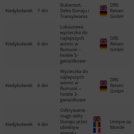
Bukareszt,
DRS
Kiedykolwiek
7 dni
Delta Dunaju i
Reisen
Transylwania
GmbH
Luksusowa
wycieczka do
najlepszych
DRS
Kiedykolwiek
6 dni
winnic w
Reisen
Rumunii –
GmbH
hotele 5-
gwiazdkowe
Wycieczka do
najlepszych
DRS
winnic w
Kiedykolwiek
6 dni
Reisen
Rumunii –
GmbH
hotele 3-
gwiazdkowe
Odkrywanie
magii delty
Dunaju przez
Unique au
Kiedykolwiek
4 dni
obiektyw
Monde
aparatu