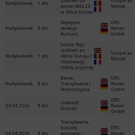
statkiem do
Unique au
Kiedykolwiek
1 dni
wioski Mila 23
Monde
w delcie Dunaju
Najlepsze
DRS
Kiedykolwiek
9 dni
atrakcje
Reisen
Rumunii
GmbH
Sulina: Rejs
statkiem po
Unique au
Kiedykolwiek
1 dni
delcie Dunaju z
Monde
obserwacją
dzikiej przyrody
Banat,
DRS
Kiedykolwiek
8 dni
Transylwania i
Reisen
Wołoszczyzna
GmbH
DRS
Odwiedź
03.04.2026
8 dni
Reisen
Draculę
GmbH
Transylwania,
kościoły
DRS
04.04.2026
8 dni
warowne i
Reisen