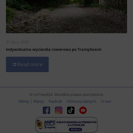
31 lipca, 2026
Indywidualna wycieczka rowerowa po Transylwanii
Read more
© roTravel24. Wszelkie prawa zastrzeżone.
Oferty | Wpisy
Nadruk
Ochrona danych
O nas