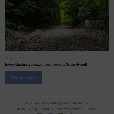
31 lipca, 2026
Indywidualna wycieczka rowerowa po Transylwanii
Read more
© roTravel24. Wszelkie prawa zastrzeżone.
Oferty | Wpisy
Nadruk
Ochrona danych
O nas