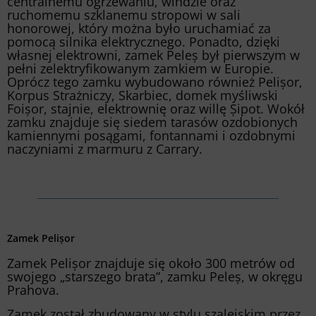
centralnemu ogrzewaniu, windzie oraz
ruchomemu szklanemu stropowi w sali
honorowej, który można było uruchamiać za
pomocą silnika elektrycznego. Ponadto, dzięki
własnej elektrowni, zamek Peleș był pierwszym w
pełni zelektryfikowanym zamkiem w Europie.
Oprócz tego zamku wybudowano również Pelișor,
Korpus Strażniczy, Skarbiec, domek myśliwski
Foișor, stajnie, elektrownię oraz willę Șipot. Wokół
zamku znajduje się siedem tarasów ozdobionych
kamiennymi posągami, fontannami i ozdobnymi
naczyniami z marmuru z Carrary.
Zamek Pelișor
Zamek Pelișor znajduje się około 300 metrów od
swojego „starszego brata”, zamku Peleș, w okręgu
Prahova.
Zamek został zbudowany w stylu szalejskim przez