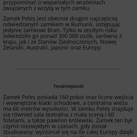
przypominać o wspaniałych wrażeniach
związanych z wizytą w tym zamku.
Zamek Peleș jest obecnie drugim najczęściej
odwiedzanym zamkiem w Rumunii, ustępując
jedynie zamkowi Bran. Tylko w zeszłym roku
odwiedziło go ponad 300 000 osób, zarówno z
kraju, jak i ze Stanów Zjednoczonych, Nowej
Zelandii, Australii, Japonii oraz Europy.
Teraźniejszość
Zamek Peleș posiada 160 pokoi oraz liczne wejścia
i wewnętrzne klatki schodowe, a centralna wieża
ma 66 metrów wysokości. W zamku Peleș znajduje
się również sala teatralna z małą sceną i 60
fotelami, a także pawilon królewski. Zamek ten był
czymś niezwykłym w czasach, gdy został
zbudowany; wyróżniał się na tle całej Europy dzięki