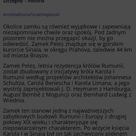
Szczegóły – Historia
Architektura
Teraźniejszość
Okolice zamku są również wyjątkowe i zapewniają
niezapomniane chwile oraz spokój. Pod żadnym
pozorem nie można przegapić okazji, by go
odwiedzić. Zamek Peleș znajduje się w górskim
kurorcie Sinaia, w okręgu Prahova, zaledwie 44 km
od miasta Brașov.
Zamek Peleș, letnia rezydencja królów Rumunii,
został zbudowany z inicjatywy króla Karola I
Rumunii według projektów architektów Johannesa
Schultza, Carola Benescha i Karela Limana, a jego
wystrój zaprojektowali J. D. Heymann z Hamburga,
August Bembé z Moguncji oraz Bernhard Ludwig z
Wiednia.
Zamek ten stanowi jedną z najważniejszych
zabytkowych budowli Rumunii i Europy z drugiej
połowy XIX wieku i charakteryzuje się
niepowtarzalnym charakterem. Po wizycie księcia
Karola I w Sinaia był on tak zachwycony pięknem