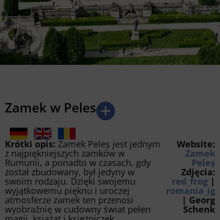
Zamek w Peles
Krótki opis:
Zamek Peleș jest jednym
Website:
z najpiękniejszych zamków w
Zamek
Rumunii, a ponadto w czasach, gdy
Peleș
został zbudowany, był jedyny w
Zdjęcia:
swoim rodzaju. Dzięki swojemu
red_frog
|
wyjątkowemu pięknu i uroczej
romania_ig
atmosferze zamek ten przenosi
| Georg
wyobraźnię w cudowny świat pełen
Schenk
magii, książąt i księżniczek.