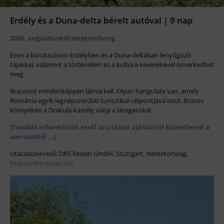
Erdély és a Duna-delta bérelt autóval | 9 nap
2026. augusztustól szeptemberig
Ezen a körutazáson Erdélyben és a Duna-deltában lenyűgöző
tájakkal, valamint a történelem és a kultúra keverékével ismerkedhet
meg.
Brasovot mindenképpen látnia kell. Olyan hangulata van, amely
Románia egyik legnépszerűbb turisztikai célpontjává teszi. Brasov
környékén a Drakula-kastély várja a látogatókat.
[További információk erről az utazási ajánlatról közvetlenül a
szervezőtől …]
Utazásszervező: DRS Reisen GmbH, Stuttgart, Németország,
https://drs-reisen.de/