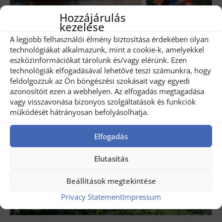
Hozzájárulás
kezelése
A legjobb felhasználói élmény biztosítása érdekében olyan
Share
2
technológiákat alkalmazunk, mint a cookie-k, amelyekkel
eszközinformációkat tárolunk és/vagy elérünk. Ezen
Related posts
technológiák elfogadásával lehetővé teszi számunkra, hogy
feldolgozzuk az Ön böngészési szokásait vagy egyedi
azonosítóit ezen a webhelyen. Az elfogadás megtagadása
vagy visszavonása bizonyos szolgáltatások és funkciók
működését hátrányosan befolyásolhatja.
Elfogadás
Elutasítás
Beállítások megtekintése
Privacy Statement
Impressum