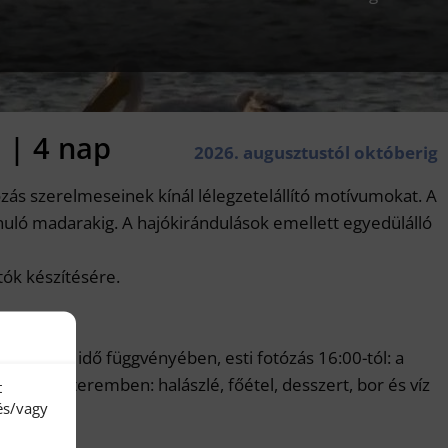
 | 4 nap
2026. augusztustól októberig
ás szerelmeseinek kínál lélegzetelállító motívumokat. A
vonuló madarakig. A hajókirándulások emellett egyedülálló
tók készítésére.
 érkezési idő függvényében, esti fotózás 16:00-tól: a
helyi étteremben: halászlé, főétel, desszert, bor és víz
t
és/vagy