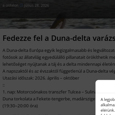
a oldalon
július 28, 2026
Fedezze fel a Duna-delta varáz
A Duna-delta Európa egyik legizgalmasabb és legváltoza
fotósok az állatvilág egyedülálló pillanatait örökítheti
lehetőséget nyújtanak a táj és a delta mindennapi élet
A napszaktól és az évszaktól függetlenül a Duna-delta vég
Utazási időszak: 2026. április – október
::
1. nap: Motorcsónakos transzfer Tulcea – Sulina, időtarta
Duna torkolata a Fekete-tengerbe, madársziget, naplement
A legjo
alkalma
(19:30–20:00 óra)
elérünk