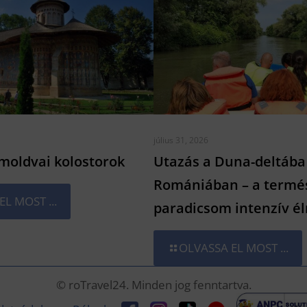
július 31, 2026
 moldvai kolostorok
Utazás a Duna-deltába
Romániában – a termé
L MOST ...
paradicsom intenzív é
OLVASSA EL MOST ...
© roTravel24. Minden jog fenntartva.