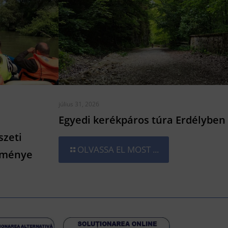
július 31, 2026
Egyedi kerékpáros túra Erdélyben
szeti
OLVASSA EL MOST ...
lménye