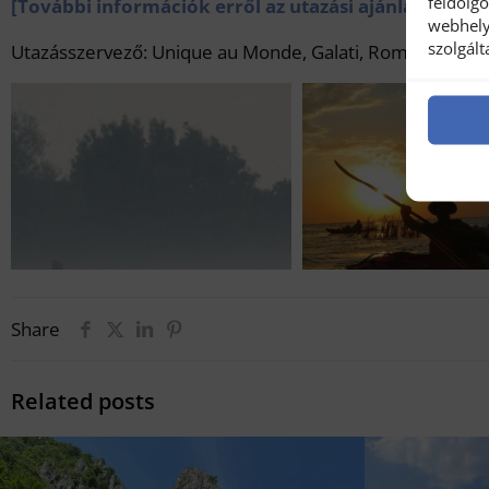
feldolg
[További információk erről az utazási ajánlatról köz
webhely
szolgál
Utazásszervező: Unique au Monde, Galati, Románia,
htt
Share
Related posts