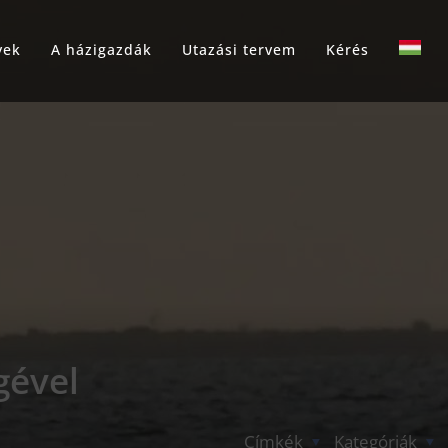
yek
A házigazdák
Utazási tervem
Kérés
gével
Címkék
Kategóriák