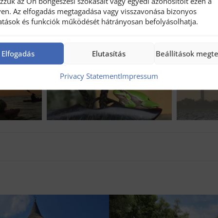
ozzuk az Ön böngészési szokásait vagy egyedi azonosítóit ezen a
vetlenül a szervezőtől …]
en. Az elfogadás megtagadása vagy visszavonása bizonyos
tatások és funkciók működését hátrányosan befolyásolhatja.
ps://www.uniqueaumonde.ro/
Elfogadás
Elutasítás
Beállítások megt
Privacy Statement
Impressum