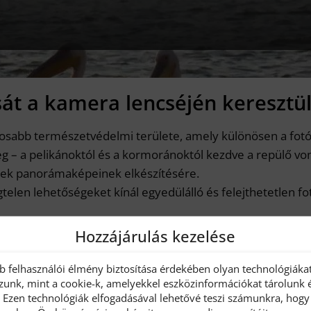
sát a kamera lencséjén keresztül
tosabb természetvédelmi területe, amely különösen a fotóz
k meg – a pelikánoktól és a kormoránoktól kezdve a repülő 
ének panorámaképeinek elkészítésére.
telen lehetőségeket kínál egyedülálló és felejthetetlen fo
Hozzájárulás kezelése
m: 1,5 óra, bejelentkezés a 3***-os szállodába/panzióba az
e fotózás (időtartam: 2,5 óra), különleges halétkezés egy 
bb felhasználói élmény biztosítása érdekében olyan technológiáka
zunk, mint a cookie-k, amelyekkel eszközinformációkat tárolunk 
. Ezen technológiák elfogadásával lehetővé teszi számunkra, hogy