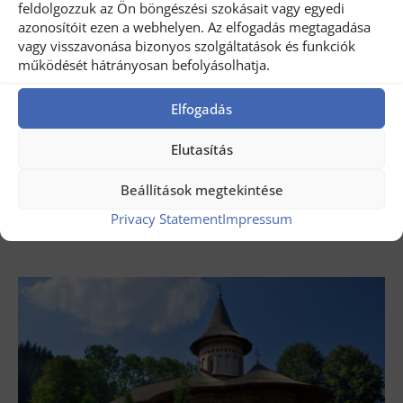
feldolgozzuk az Ön böngészési szokásait vagy egyedi
azonosítóit ezen a webhelyen. Az elfogadás megtagadása
vagy visszavonása bizonyos szolgáltatások és funkciók
működését hátrányosan befolyásolhatja.
Elfogadás
július 31, 2026
Elutasítás
Banat-körutazás Romániában
Beállítások megtekintése
OLVASSA EL MOST ...
Privacy Statement
Impressum