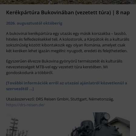
Kerékpártúra Bukovinában (vezetett túra) | 8 nap
2026. augusztustól októberig
A bukovinai kerékpártúra egy utazás egy másik korszakba – lassító,
hiteles és felfedezésekkel teli. A kolostorok, a Kárpátok és a kulturális
sokszínűség között kibontakozik egy olyan Románia, amelyet csak
két keréken lehet igazán megélni: nyugodt, eredeti és felejthetetlen.
Egyszerűen élvezze Bukovina gyönyörű természetét és kulturális
nevezetességeit MTB-vel egy vezetett túra keretében. Mi
gondoskodunk a többiről.
[További információk erről az utazási ajánlatról közvetlenül a
szervezőtől …]
Utazásszervező: DRS Reisen GmbH, Stuttgart, Németország,
https://drs-reisen.de/