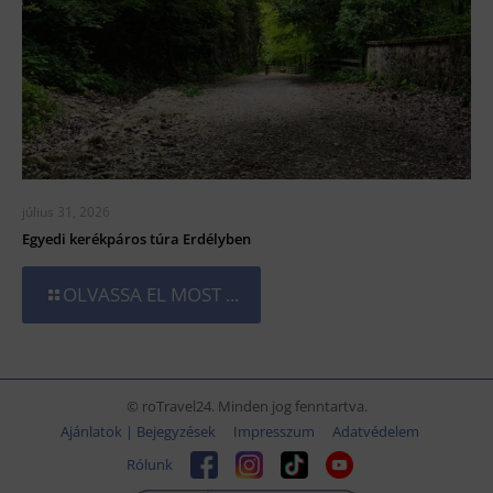
július 31, 2026
Egyedi kerékpáros túra Erdélyben
OLVASSA EL MOST ...
© roTravel24. Minden jog fenntartva.
Ajánlatok | Bejegyzések
Impresszum
Adatvédelem
Rólunk