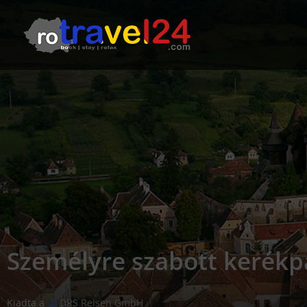
Személyre szabott kerékpá
Kiadta a
DRS Reisen GmbH