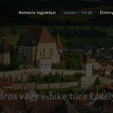
Románia legjobbjai
Utazás | Túrák
Élmén
ros vagy e-bike túra Erdé