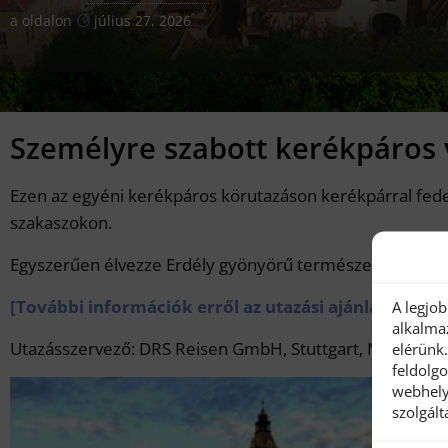
a oldalon
július 27, 2026
Személyre szabott kerékpáros 
Ezen az egyéni kerékpáros körutazáson kerékpárral fedezhet
szakaszokon.
Egyszerűen élvezze Erdély gyönyörű természetét és kult
[További információk erről az utazási ajánlatról köz
A legjo
alkalma
Utazásszervező: DRS Reisen GmbH, Stuttgart, Németors
elérünk
feldolg
webhely
szolgál