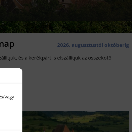
 nap
2026. augusztustól októberig
lítjuk, és a kerékpárt is elszállítjuk az összekötő
bbiről.
t
és/vagy