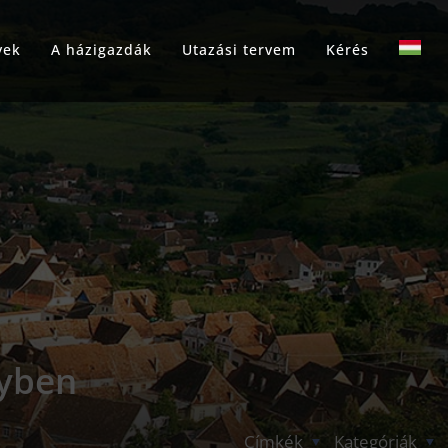
yek
A házigazdák
Utazási tervem
Kérés
lyben
Címkék
Kategóriák