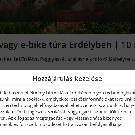
vagy e-bike túra Erdélyben | 10
i fel Erdélyt. Poggyászát szálláshelyről szálláshelyre szál
Hozzájárulás kezelése
urális nevezetességeit kerékpárról. Mi gondoskodunk a tö
vetlenül a szervezőtől …]
bb felhasználói élmény biztosítása érdekében olyan technológiáka
zunk, mint a cookie-k, amelyekkel eszközinformációkat tárolunk 
zág,
https://drs-reisen.de/
. Ezen technológiák elfogadásával lehetővé teszi számunkra, hogy
ozzuk az Ön böngészési szokásait vagy egyedi azonosítóit ezen a
en. Az elfogadás megtagadása vagy visszavonása bizonyos
tatások és funkciók működését hátrányosan befolyásolhatja.