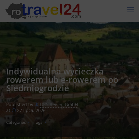
Indywidualna wycieczka
rowerem lub e-rowerem po
Siedmiogrodzie
Published by
DRS Reisen GmbH
at
27 lipca, 2026
Categories
Tags