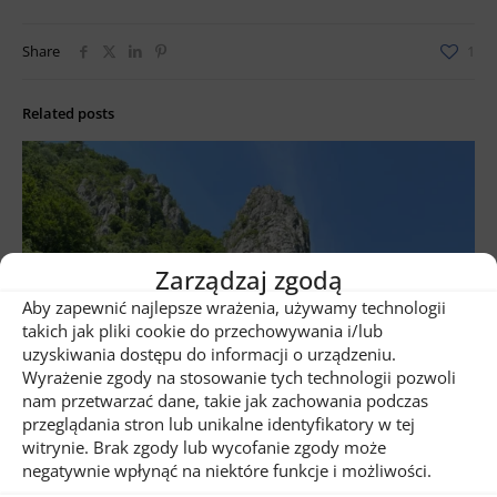
Share
1
Related posts
Zarządzaj zgodą
Aby zapewnić najlepsze wrażenia, używamy technologii
takich jak pliki cookie do przechowywania i/lub
uzyskiwania dostępu do informacji o urządzeniu.
Wyrażenie zgody na stosowanie tych technologii pozwoli
nam przetwarzać dane, takie jak zachowania podczas
przeglądania stron lub unikalne identyfikatory w tej
witrynie. Brak zgody lub wycofanie zgody może
negatywnie wpłynąć na niektóre funkcje i możliwości.
31 lipca, 2026