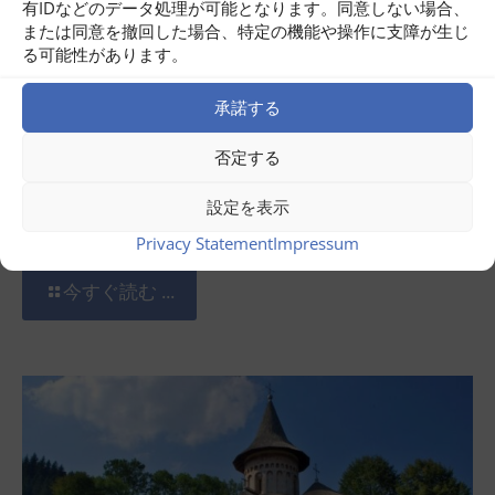
有IDなどのデータ処理が可能となります。同意しない場合、
または同意を撤回した場合、特定の機能や操作に支障が生じ
る可能性があります。
承諾する
否定する
設定を表示
7月 31, 2026
ルーマニア・バナト周遊ツアー
Privacy Statement
Impressum
今すぐ読む ...