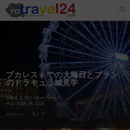
ブカレストでの大晦日とブラン
のドラキュラ城見学
出版社
DRS Reisen GmbH
オン
7月 24, 2026
カテゴリー
タグ