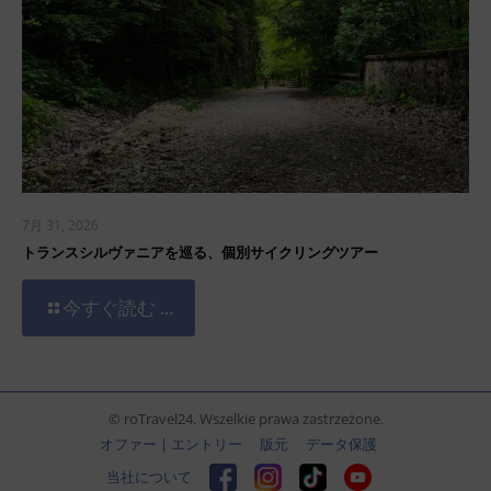
7月 31, 2026
トランスシルヴァニアを巡る、個別サイクリングツアー
今すぐ読む ...
© roTravel24. Wszelkie prawa zastrzeżone.
オファー | エントリー
版元
データ保護
当社について