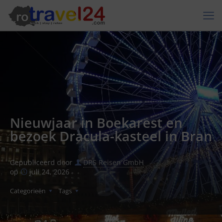
Nieuwjaar in Boekarest en
bezoek Dracula-kasteel in Bran
Gepubliceerd door
DRS Reisen GmbH
op
juli 24, 2026
Categorieën
Tags