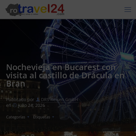
Nochevieja en Bucarest con
visita al castillo de Drácula en
Bran
Publicado por
DRS Reisen GmbH
en
julio 24, 2026
Categorías
Etiquetas